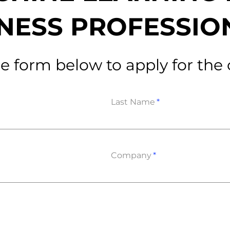
on als Innovation.
Wachst
Adaptive KI-Lösungen
NESS PROFESSI
ermöglichen ihrem
Unternehmen, intelligente
Entscheidungen in Echtzeit
zu treffen.
e form below to apply for the
Last Name
ngineering
Individualsoftware &
Main
Produktentwickung
tzen, um Produkte
Eine un
tionieren.
Kombin
Wir gestalten heute die
großart
Produkte,
robuste
Company
Softwarelösungen und
digitalen Kundenerlebnisse
von morgen.