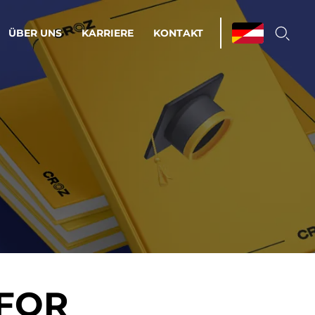
ÜBER UNS
KARRIERE
KONTAKT
ations & Managed Services
bsprozesse optimieren. Stabilität und
enz statt Nervenkitzel.
estehen.
d-Umgebungen
Infrastruktur
 FOR
Automatisierung
htige Cloud-Strategie
dament für