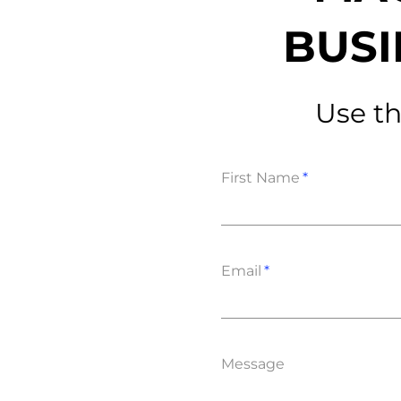
Integrati
BUSI
Use th
First Name
Data E
Daten nu
zu perfek
Email
Message