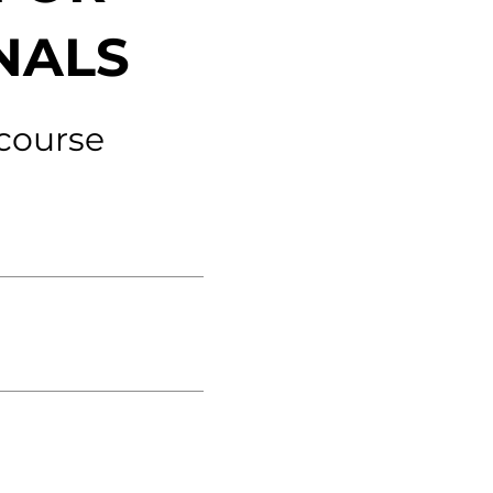
Verbessern sie Effizienz,
um.
Produktivität und
ONALS
Sicherheit durch
automatisierte IT-
Operationsprozesse.
 course
frame Services
Sicherheit
schlagbare
Vertrauen als Fundament.
ation aus
Risiken minimieren,
igen Experten und
Innovationen schützen und
n Technologien.
neuen Bedrohungen einen
Schritt voraus bleiben.