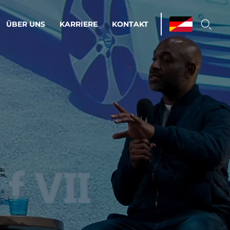
ÜBER UNS
KARRIERE
KONTAKT
ations & Managed Services
bsprozesse optimieren. Stabilität und
enz statt Nervenkitzel.
estehen.
d-Umgebungen
Infrastruktur
Automatisierung
htige Cloud-Strategie
dament für