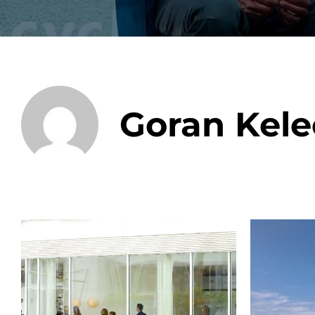
Integrati
Goran Kele
Data E
Daten nu
zu perfek