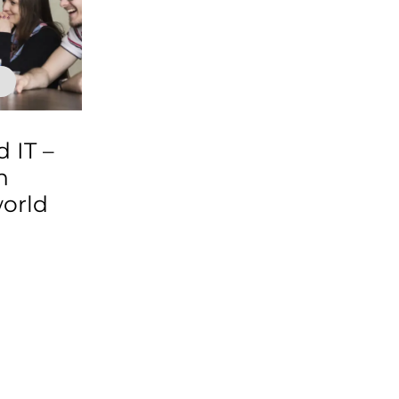
d IT –
n
world