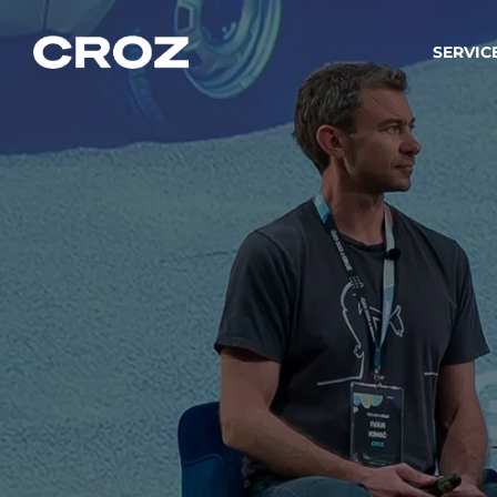
SERVIC
Strat
Wir ver
Produkt
Softw
Wir sch
IT-
Integr