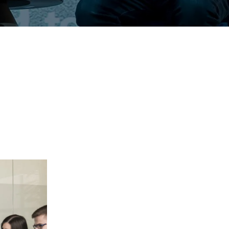
Verbessern sie Effizienz,
um.
Produktivität und
Sicherheit durch
automatisierte IT-
Operationsprozesse.
frame Services
Sicherheit
schlagbare
Vertrauen als Fundament.
ation aus
Risiken minimieren,
igen Experten und
Innovationen schützen und
n Technologien.
neuen Bedrohungen einen
Schritt voraus bleiben.