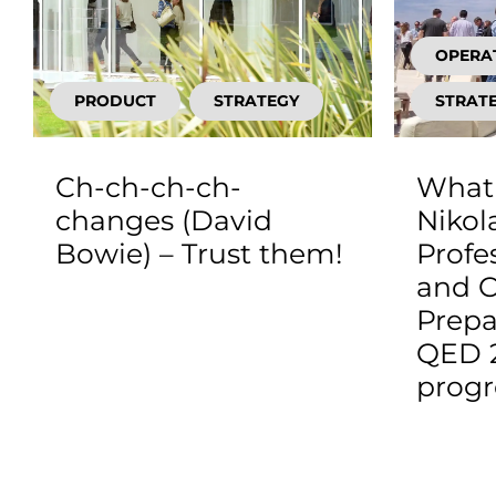
OPERA
PRODUCT
STRATEGY
STRAT
Ch-ch-ch-ch-
What
changes (David
Nikola
Bowie) – Trust them!
Profe
and 
Prepa
QED 2
progr