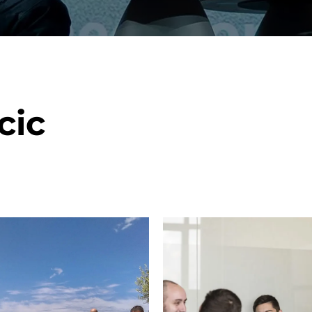
on als Innovation.
Wachst
Adaptive KI-Lösungen
ermöglichen ihrem
Unternehmen, intelligente
Entscheidungen in Echtzeit
zu treffen.
cic
ngineering
Individualsoftware &
Main
Produktentwickung
tzen, um Produkte
Eine un
tionieren.
Kombin
Wir gestalten heute die
großart
Produkte,
robuste
Softwarelösungen und
digitalen Kundenerlebnisse
von morgen.