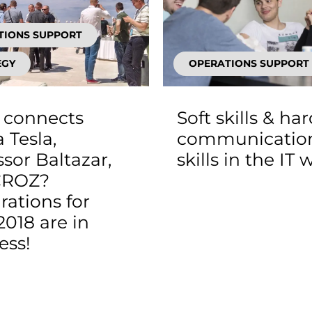
TIONS SUPPORT
EGY
OPERATIONS SUPPORT
 connects
Soft skills & har
 Tesla,
communicatio
ssor Baltazar,
skills in the IT 
CROZ?
rations for
018 are in
ess!