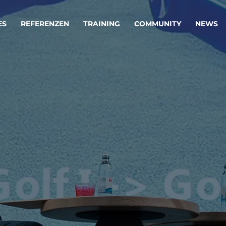
ES
REFERENZEN
TRAINING
COMMUNITY
NEWS
egie & Service Design
Oper
wandeln Ihre Ideen in erfolgreiche
Betrie
e & Dienstleistungen.
Effizi
are, Data & AI Engineering
affen Produkte und Dienstleistungen, die langfristig b
KI-Lösungen mit
Clou
ationslösungen
industriellem
Die ric
Reifegrad
als Fun