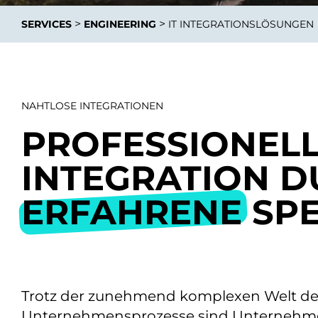
Integrati
>
>
SERVICES
ENGINEERING
IT INTEGRATIONSLÖSUNGEN
NAHTLOSE INTEGRATIONEN
PROFESSIONELLE
Data E
INTEGRATION 
Daten nu
zu perfek
ERFAHRENE
SPE
Trotz der zunehmend komplexen Welt der 
Unternehmensprozesse sind Unternehm