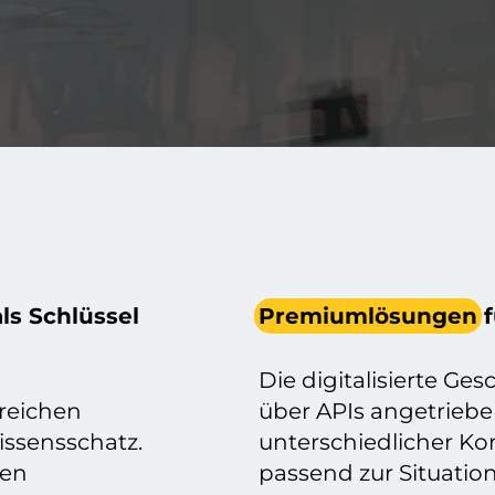
ls Schlüssel
Premiumlösungen
f
Die digitalisierte Ge
reichen
über APIs angetrieb
issensschatz.
unterschiedlicher Kom
hen
passend zur Situati