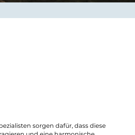
Verbessern sie Effizienz,
um.
Produktivität und
Sicherheit durch
automatisierte IT-
Operationsprozesse.
frame Services
Sicherheit
schlagbare
Vertrauen als Fundament.
ation aus
Risiken minimieren,
igen Experten und
Innovationen schützen und
n Technologien.
neuen Bedrohungen einen
Schritt voraus bleiben.
ezialisten sorgen dafür, dass diese
eragieren und eine harmonische