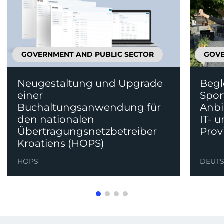
GOVERNMENT AND PUBLIC SECTOR
GOVE
Neugestaltung und Upgrade
Begl
einer
Spor
Buchaltungsanwendung für
Anbi
den nationalen
IT- 
Übertragungsnetzbetreiber
Prov
Kroatiens (HOPS)
HOPS
DEUTS