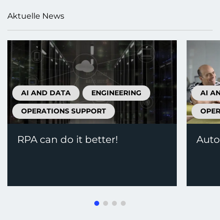
Aktuelle News
AI AND DATA
ENGINEERING
AI A
OPERATIONS SUPPORT
OPER
RPA can do it better!
Auto