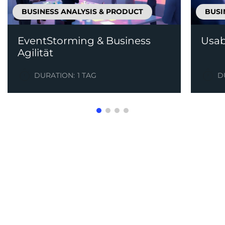
BUSINESS ANALYSIS & PRODUCT
BUSI
EventStorming & Business
Usab
Agilität
DURATION:
1 TAG
D