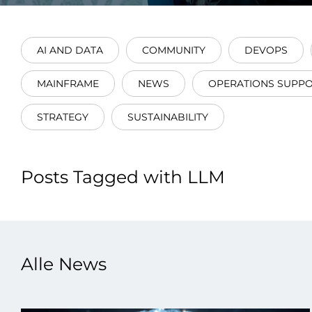
Integrati
AI AND DATA
COMMUNITY
DEVOPS
MAINFRAME
NEWS
OPERATIONS SUPP
STRATEGY
SUSTAINABILITY
Data E
Daten nu
Posts Tagged with LLM
zu perfek
Alle News