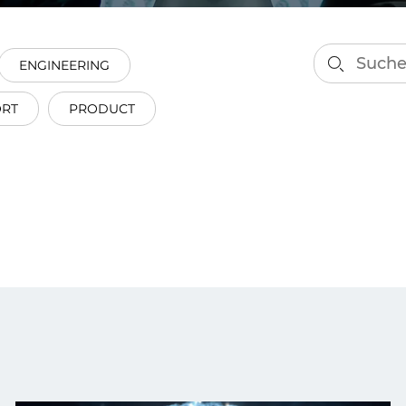
on als Innovation.
Wachst
Adaptive KI-Lösungen
ermöglichen ihrem
Unternehmen, intelligente
ENGINEERING
Entscheidungen in Echtzeit
zu treffen.
ORT
PRODUCT
ngineering
Individualsoftware &
Main
Produktentwickung
tzen, um Produkte
Eine un
tionieren.
Kombin
Wir gestalten heute die
großart
Produkte,
robuste
Softwarelösungen und
digitalen Kundenerlebnisse
von morgen.