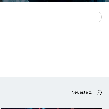
Verbessern sie Effizienz,
um.
Produktivität und
Sicherheit durch
automatisierte IT-
Operationsprozesse.
frame Services
Sicherheit
schlagbare
Vertrauen als Fundament.
ation aus
Risiken minimieren,
igen Experten und
Innovationen schützen und
n Technologien.
neuen Bedrohungen einen
Schritt voraus bleiben.
Neueste zuerst