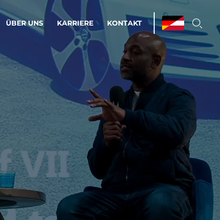
ÜBER UNS
KARRIERE
KONTAKT
ations & Managed Services
bsprozesse optimieren. Stabilität und
enz statt Nervenkitzel.
estehen.
d-Umgebungen
Infrastruktur
Automatisierung
htige Cloud-Strategie
dament für