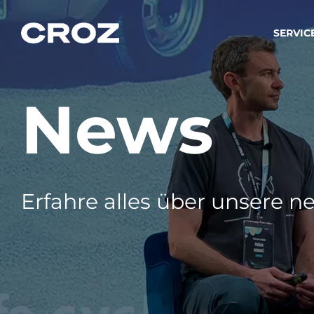
SERVIC
News
Strat
Wir ver
Produkt
Softw
Wir sch
Erfahre alles über unsere ne
IT-
Integr