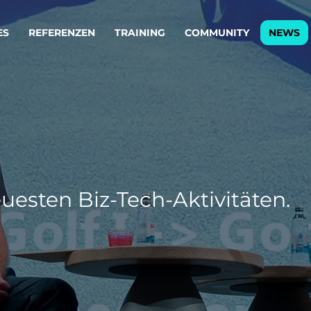
ES
REFERENZEN
TRAINING
COMMUNITY
NEWS
egie & Service Design
Oper
wandeln Ihre Ideen in erfolgreiche
Betrie
e & Dienstleistungen.
Effizi
are, Data & AI Engineering
affen Produkte und Dienstleistungen, die langfristig b
uesten Biz-Tech-Aktivitäten.
KI-Lösungen mit
Clou
ationslösungen
industriellem
Die ric
Reifegrad
als Fun