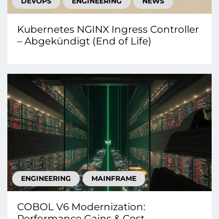
DEVOPS
ENGINEERING
NEWS
Kubernetes NGINX Ingress Controller
– Abgekündigt (End of Life)
ENGINEERING
MAINFRAME
COBOL V6 Modernization:
Performance Gains & Cost