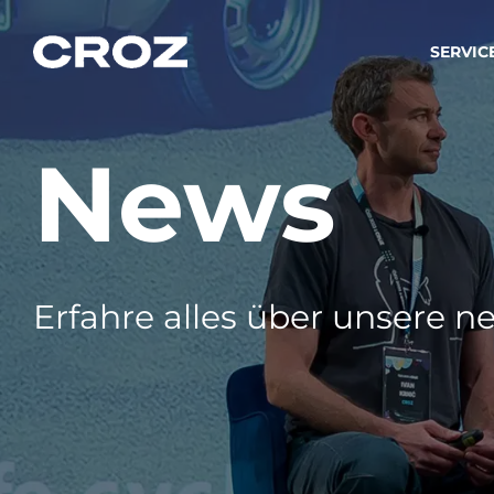
SERVIC
News
Strat
Wir ver
Produkt
Softw
Wir sch
Erfahre alles über unsere ne
IT-
Integr