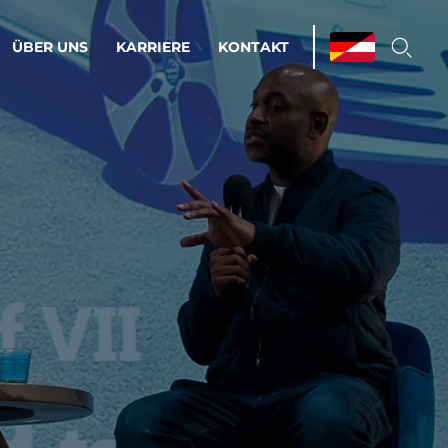
ÜBER UNS
KARRIERE
KONTAKT
ations & Managed Services
bsprozesse optimieren. Stabilität und
enz statt Nervenkitzel.
estehen.
d-Umgebungen
Infrastruktur
Automatisierung
htige Cloud-Strategie
dament für