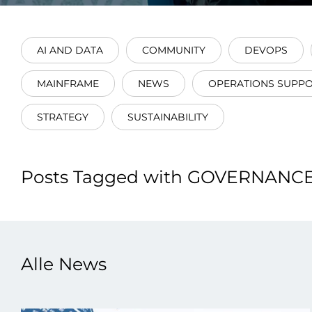
Integrati
AI AND DATA
COMMUNITY
DEVOPS
MAINFRAME
NEWS
OPERATIONS SUPP
STRATEGY
SUSTAINABILITY
Data E
Daten nu
Posts Tagged with GOVERNANC
zu perfek
Alle News