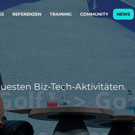
ES
REFERENZEN
TRAINING
COMMUNITY
NEWS
egie & Service Design
Oper
wandeln Ihre Ideen in erfolgreiche
Betrie
e & Dienstleistungen.
Effizi
are, Data & AI Engineering
affen Produkte und Dienstleistungen, die langfristig b
uesten Biz-Tech-Aktivitäten.
KI-Lösungen mit
Clou
ationslösungen
industriellem
Die ric
Reifegrad
als Fun