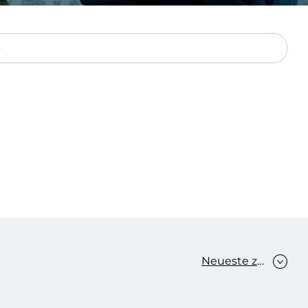
Verbessern sie Effizienz,
um.
Produktivität und
Sicherheit durch
automatisierte IT-
Operationsprozesse.
frame Services
Sicherheit
schlagbare
Vertrauen als Fundament.
ation aus
Risiken minimieren,
igen Experten und
Innovationen schützen und
n Technologien.
neuen Bedrohungen einen
Schritt voraus bleiben.
Neueste zuerst