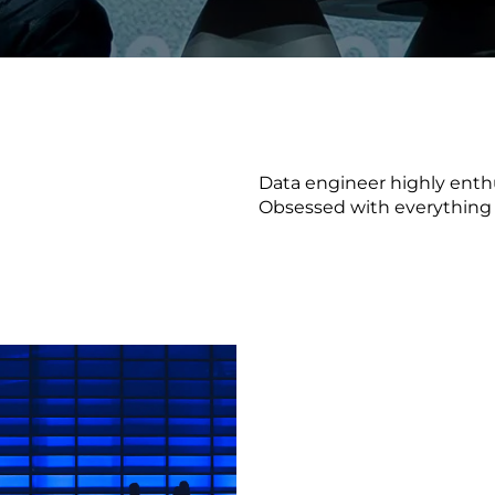
on als Innovation.
Wachst
Adaptive KI-Lösungen
ermöglichen ihrem
Unternehmen, intelligente
Entscheidungen in Echtzeit
zu treffen.
Data engineer highly enthu
Obsessed with everything t
ngineering
Individualsoftware &
Main
Produktentwickung
tzen, um Produkte
Eine un
tionieren.
Kombin
Wir gestalten heute die
großart
Produkte,
robuste
Softwarelösungen und
digitalen Kundenerlebnisse
von morgen.