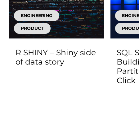
ENGINEERING
ENGIN
PRODUCT
PRODU
R SHINY – Shiny side
SQL S
of data story
Build
Parti
Click