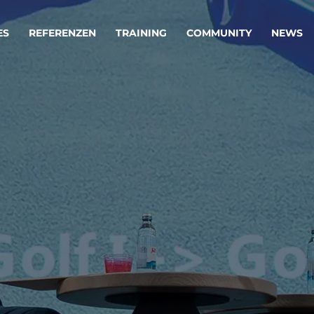
ES
REFERENZEN
TRAINING
COMMUNITY
NEWS
egie & Service Design
Oper
wandeln Ihre Ideen in erfolgreiche
Betrie
e & Dienstleistungen.
Effizi
are, Data & AI Engineering
affen Produkte und Dienstleistungen, die langfristig b
KI-Lösungen mit
Clou
ationslösungen
industriellem
Die ric
Reifegrad
als Fun