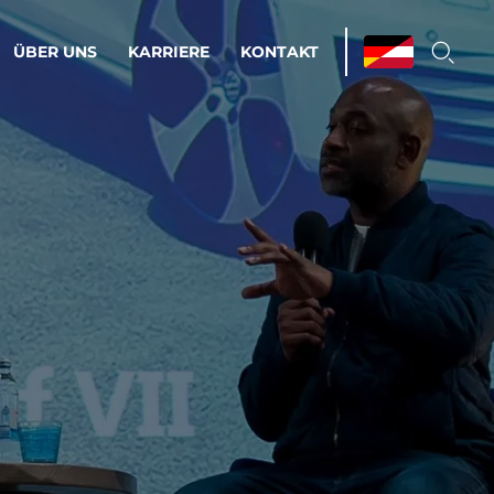
ÜBER UNS
KARRIERE
KONTAKT
ations & Managed Services
bsprozesse optimieren. Stabilität und
enz statt Nervenkitzel.
estehen.
d-Umgebungen
Infrastruktur
Automatisierung
htige Cloud-Strategie
dament für