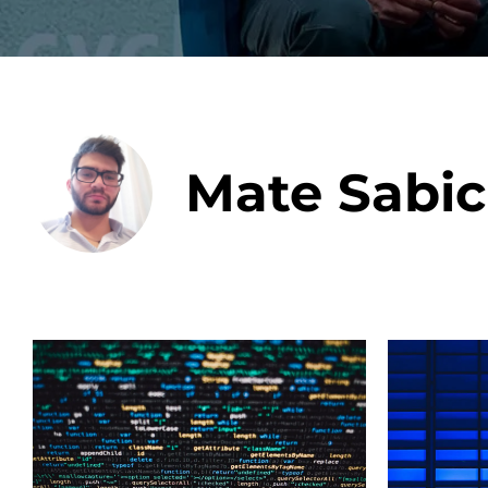
Integrati
Mate Sabic
Data E
Daten nu
zu perfek