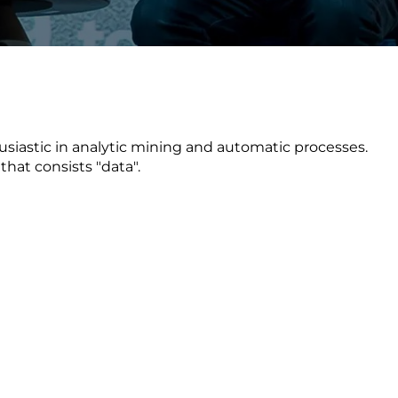
Verbessern sie Effizienz,
um.
Produktivität und
Sicherheit durch
automatisierte IT-
Operationsprozesse.
siastic in analytic mining and automatic processes.
hat consists "data".
frame Services
Sicherheit
schlagbare
Vertrauen als Fundament.
ation aus
Risiken minimieren,
igen Experten und
Innovationen schützen und
n Technologien.
neuen Bedrohungen einen
Schritt voraus bleiben.