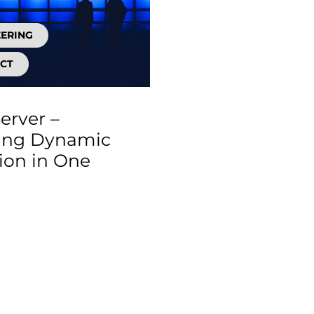
EERING
CT
erver –
ing Dynamic
tion in One