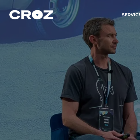
SERVIC
Strat
Wir ver
Produkt
Softw
Wir sch
IT-
Integr