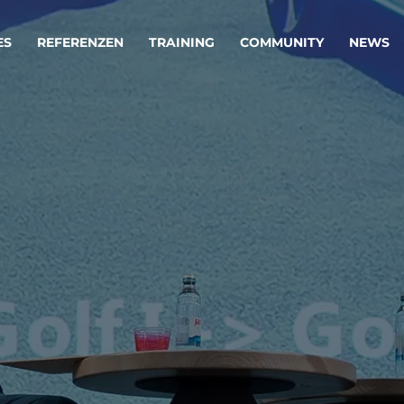
ES
REFERENZEN
TRAINING
COMMUNITY
NEWS
egie & Service Design
Oper
wandeln Ihre Ideen in erfolgreiche
Betrie
e & Dienstleistungen.
Effizi
are, Data & AI Engineering
affen Produkte und Dienstleistungen, die langfristig b
KI-Lösungen mit
Clou
ationslösungen
industriellem
Die ric
Reifegrad
als Fun