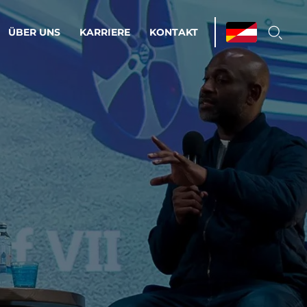
ÜBER UNS
KARRIERE
KONTAKT
ations & Managed Services
bsprozesse optimieren. Stabilität und
enz statt Nervenkitzel.
estehen.
d-Umgebungen
Infrastruktur
Automatisierung
htige Cloud-Strategie
dament für