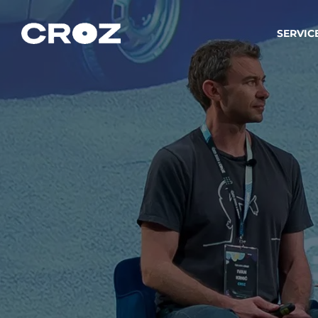
SERVIC
Strat
Wir ver
Produkt
Softw
Wir sch
IT-
Integr