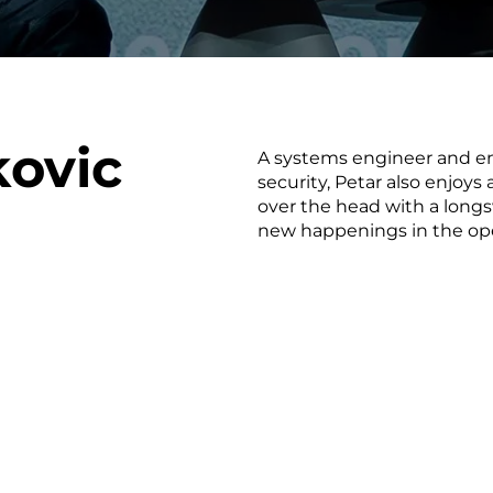
on als Innovation.
Wachst
Adaptive KI-Lösungen
ermöglichen ihrem
Unternehmen, intelligente
Entscheidungen in Echtzeit
zu treffen.
kovic
A systems engineer and enj
security, Petar also enjoys
over the head with a long
new happenings in the op
ngineering
Individualsoftware &
Main
Produktentwickung
tzen, um Produkte
Eine un
tionieren.
Kombin
Wir gestalten heute die
großart
Produkte,
robuste
Softwarelösungen und
digitalen Kundenerlebnisse
von morgen.