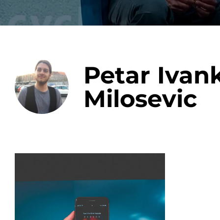
Integrati
Petar Ivan
Milosevic
Data E
Daten nu
zu perfek