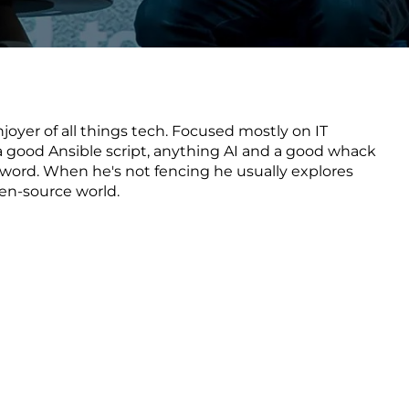
Verbessern sie Effizienz,
um.
Produktivität und
Sicherheit durch
automatisierte IT-
Operationsprozesse.
oyer of all things tech. Focused mostly on IT
 a good Ansible script, anything AI and a good whack
sword. When he's not fencing he usually explores
en-source world.
frame Services
Sicherheit
schlagbare
Vertrauen als Fundament.
ation aus
Risiken minimieren,
igen Experten und
Innovationen schützen und
n Technologien.
neuen Bedrohungen einen
Schritt voraus bleiben.