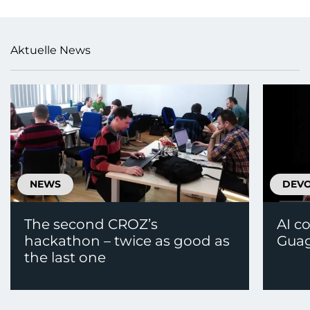
Aktuelle News
NEWS
DEV
The second CROZ’s
AI c
hackathon – twice as good as
Guag
the last one