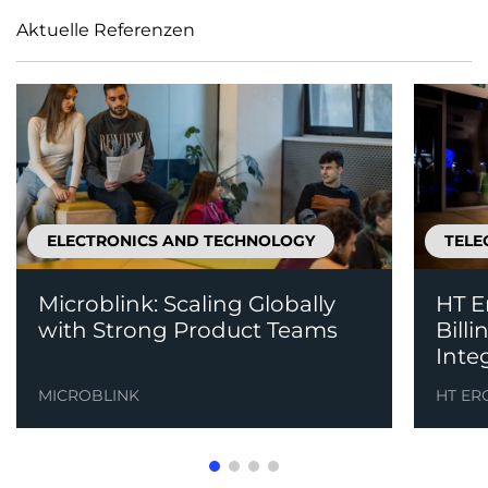
Aktuelle Referenzen
ELECTRONICS AND TECHNOLOGY
TELE
Microblink: Scaling Globally
HT E
with Strong Product Teams
Bill
Inte
MICROBLINK
HT ER