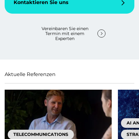
Kontaktieren Sie uns
Vereinbaren Sie einen
Termin mit einem
Experten
Aktuelle Referenzen
AI A
TELECOMMUNICATIONS
STRA