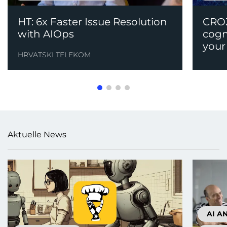
HT: 6x Faster Issue Resolution
CROZ
with AIOps
cogn
your
HRVATSKI TELEKOM
Aktuelle News
AI A