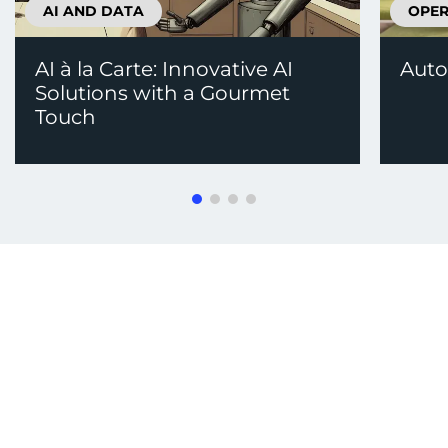
AI AND DATA
OPER
AI à la Carte: Innovative AI
Auto
Solutions with a Gourmet
Touch