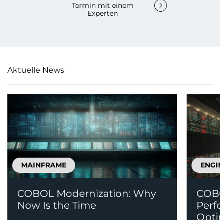
Termin mit einem
Experten
Aktuelle News
MAINFRAME
ENGI
COBOL Modernization: Why
COBO
Now Is the Time
Perf
Opti