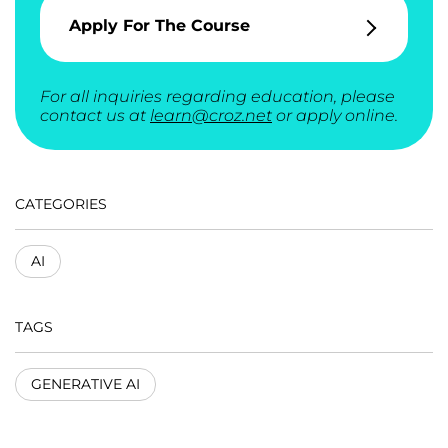
Apply For The Course
For all inquiries regarding education, please
contact us at
learn@croz.net
or apply online.
CATEGORIES
AI
TAGS
GENERATIVE AI