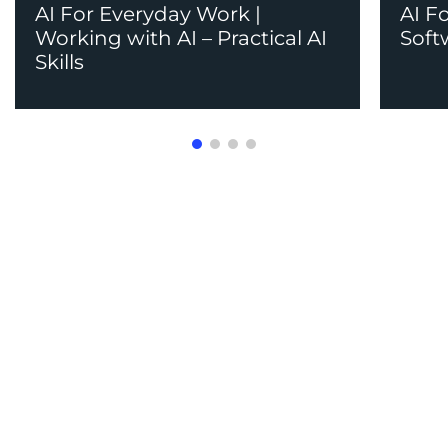
AI For Everyday Work |
AI Fo
Working with AI – Practical AI
Soft
Skills