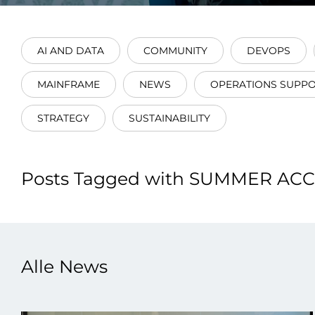
Integrati
AI AND DATA
COMMUNITY
DEVOPS
MAINFRAME
NEWS
OPERATIONS SUPP
STRATEGY
SUSTAINABILITY
Data E
Daten nu
Posts Tagged with SUMMER AC
zu perfek
Alle News