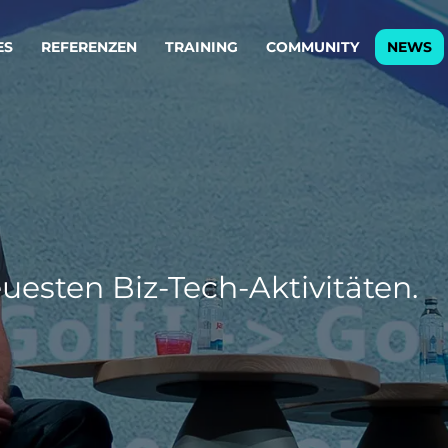
ES
REFERENZEN
TRAINING
COMMUNITY
NEWS
egie & Service Design
Oper
wandeln Ihre Ideen in erfolgreiche
Betrie
e & Dienstleistungen.
Effizi
are, Data & AI Engineering
affen Produkte und Dienstleistungen, die langfristig b
uesten Biz-Tech-Aktivitäten.
KI-Lösungen mit
Clou
ationslösungen
industriellem
Die ric
Reifegrad
als Fun