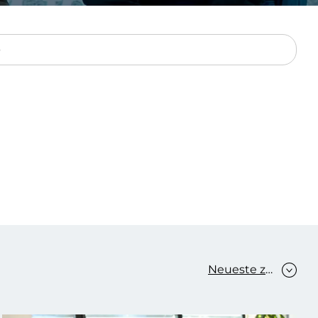
Verbessern sie Effizienz,
um.
Produktivität und
Sicherheit durch
automatisierte IT-
Operationsprozesse.
frame Services
Sicherheit
schlagbare
Vertrauen als Fundament.
ation aus
Risiken minimieren,
igen Experten und
Innovationen schützen und
n Technologien.
neuen Bedrohungen einen
Schritt voraus bleiben.
Neueste zuerst