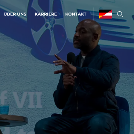
ÜBER UNS
KARRIERE
KONTAKT
ations & Managed Services
bsprozesse optimieren. Stabilität und
enz statt Nervenkitzel.
estehen.
d-Umgebungen
Infrastruktur
Automatisierung
htige Cloud-Strategie
dament für