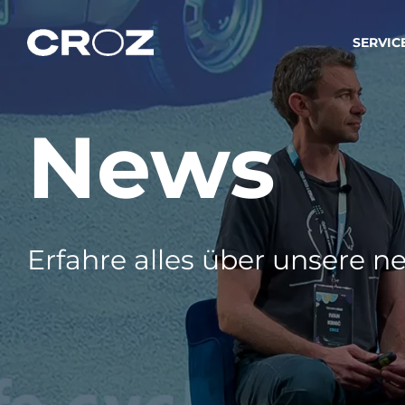
SERVIC
News
Strat
Wir ver
Produkt
Softw
Wir sch
Erfahre alles über unsere ne
IT-
Integr