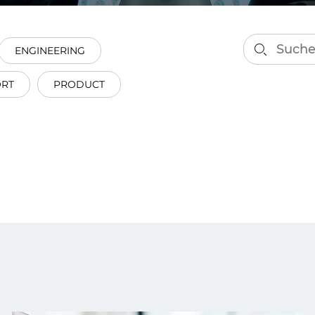
on als Innovation.
Wachst
Adaptive KI-Lösungen
ermöglichen ihrem
Unternehmen, intelligente
ENGINEERING
Entscheidungen in Echtzeit
zu treffen.
ORT
PRODUCT
ngineering
Individualsoftware &
Main
Produktentwickung
tzen, um Produkte
Eine un
tionieren.
Kombin
Wir gestalten heute die
großart
Produkte,
robuste
Softwarelösungen und
digitalen Kundenerlebnisse
von morgen.