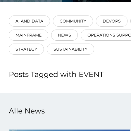
Integrati
AI AND DATA
COMMUNITY
DEVOPS
MAINFRAME
NEWS
OPERATIONS SUPP
STRATEGY
SUSTAINABILITY
Data E
Daten nu
Posts Tagged with EVENT
zu perfek
Alle News