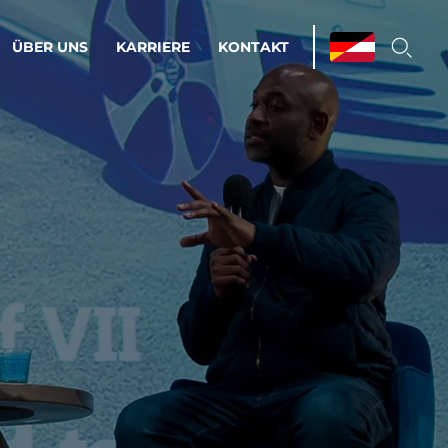
ÜBER UNS
KARRIERE
KONTAKT
ations & Managed Services
bsprozesse optimieren. Stabilität und
enz statt Nervenkitzel.
estehen.
d-Umgebungen
Infrastruktur
Automatisierung
htige Cloud-Strategie
dament für