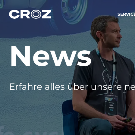
SERVIC
News
Strat
Wir ver
Produkt
Softw
Wir sch
Erfahre alles über unsere ne
IT-
Integr