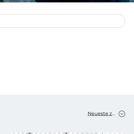
Verbessern sie Effizienz,
um.
Produktivität und
Sicherheit durch
automatisierte IT-
Operationsprozesse.
frame Services
Sicherheit
schlagbare
Vertrauen als Fundament.
ation aus
Risiken minimieren,
igen Experten und
Innovationen schützen und
n Technologien.
neuen Bedrohungen einen
Schritt voraus bleiben.
Neueste zuerst