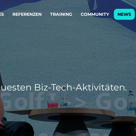
ES
REFERENZEN
TRAINING
COMMUNITY
NEWS
egie & Service Design
Oper
wandeln Ihre Ideen in erfolgreiche
Betrie
e & Dienstleistungen.
Effizi
are, Data & AI Engineering
affen Produkte und Dienstleistungen, die langfristig b
uesten Biz-Tech-Aktivitäten.
KI-Lösungen mit
Clou
ationslösungen
industriellem
Die ric
Reifegrad
als Fun