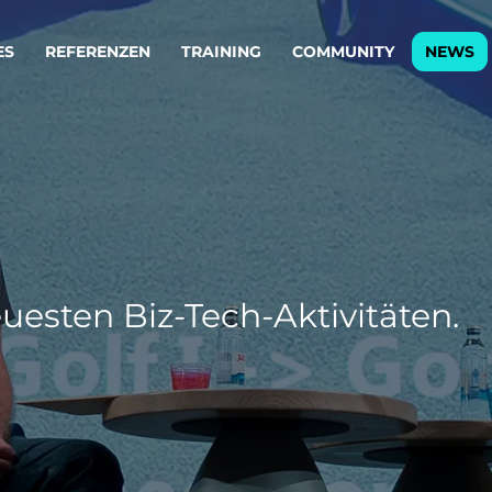
ES
REFERENZEN
TRAINING
COMMUNITY
NEWS
egie & Service Design
Oper
wandeln Ihre Ideen in erfolgreiche
Betrie
e & Dienstleistungen.
Effizi
are, Data & AI Engineering
affen Produkte und Dienstleistungen, die langfristig b
uesten Biz-Tech-Aktivitäten.
KI-Lösungen mit
Clou
ationslösungen
industriellem
Die ric
Reifegrad
als Fun