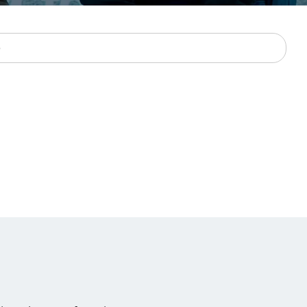
Verbessern sie Effizienz,
um.
Produktivität und
Sicherheit durch
automatisierte IT-
Operationsprozesse.
frame Services
Sicherheit
schlagbare
Vertrauen als Fundament.
ation aus
Risiken minimieren,
igen Experten und
Innovationen schützen und
n Technologien.
neuen Bedrohungen einen
Schritt voraus bleiben.
Neueste zuerst