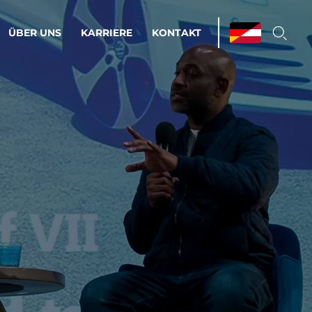
ÜBER UNS
KARRIERE
KONTAKT
ations & Managed Services
bsprozesse optimieren. Stabilität und
enz statt Nervenkitzel.
estehen.
d-Umgebungen
Infrastruktur
Automatisierung
htige Cloud-Strategie
dament für