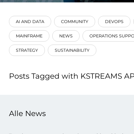
Integrati
AI AND DATA
COMMUNITY
DEVOPS
MAINFRAME
NEWS
OPERATIONS SUPP
STRATEGY
SUSTAINABILITY
Data E
Daten nu
Posts Tagged with KSTREAMS A
zu perfek
Alle News