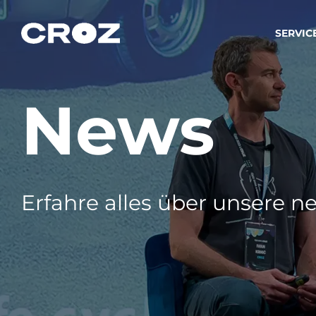
SERVIC
News
Strat
Wir ver
Produkt
Softw
Wir sch
Erfahre alles über unsere ne
IT-
Integr