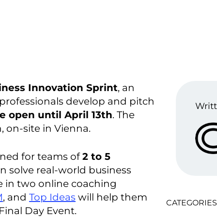
iness Innovation Sprint
, an
 professionals develop and pitch
Writt
e open until April 13th
. The
, on-site in Vienna.
gned for teams of
2 to 5
 solve real-world business
te in two online coaching
M
, and
Top Ideas
will help them
CATEGORIES
Final Day Event.