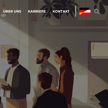
ÜBER UNS
KARRIERE
KONTAKT
ations & Managed Services
bsprozesse optimieren. Stabilität und
enz statt Nervenkitzel.
estehen.
d-Umgebungen
Infrastruktur
Automatisierung
htige Cloud-Strategie
dament für