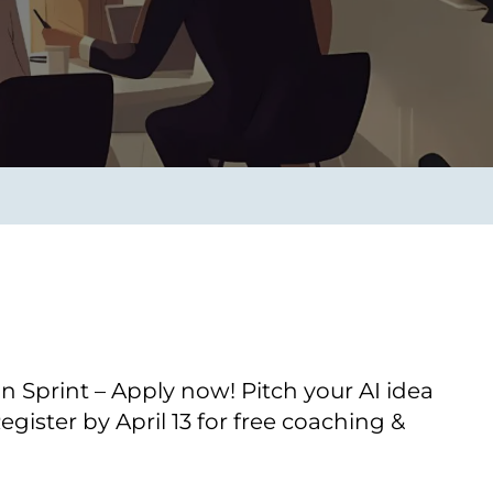
Verbessern sie Effizienz,
um.
Produktivität und
Sicherheit durch
automatisierte IT-
Operationsprozesse.
frame Services
Sicherheit
schlagbare
Vertrauen als Fundament.
ation aus
Risiken minimieren,
igen Experten und
Innovationen schützen und
n Technologien.
neuen Bedrohungen einen
Schritt voraus bleiben.
n Sprint – Apply now! Pitch your AI idea
gister by April 13 for free coaching &