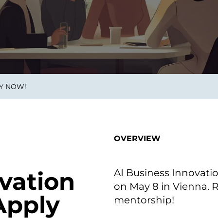
on als Innovation.
Wachst
Adaptive KI-Lösungen
ermöglichen ihrem
Unternehmen, intelligente
Entscheidungen in Echtzeit
zu treffen.
LY NOW!
ngineering
Individualsoftware &
Main
Produktentwickung
tzen, um Produkte
Eine un
tionieren.
Kombin
Wir gestalten heute die
großart
OVERVIEW
Produkte,
robuste
Softwarelösungen und
digitalen Kundenerlebnisse
von morgen.
AI Business Innovatio
vation
on May 8 in Vienna. Re
Apply
mentorship!