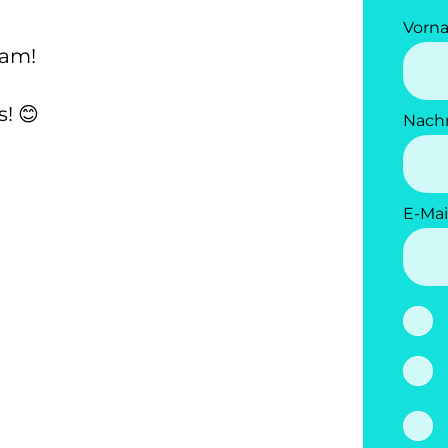
Vorn
eam!
! 😊
Nach
E-Mai