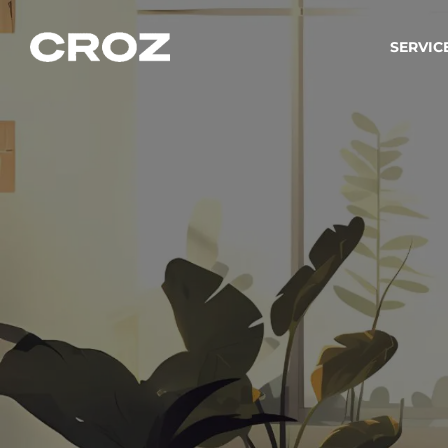
SERVIC
Strat
Wir ver
Produkt
Softw
Wir sch
IT-
Integr