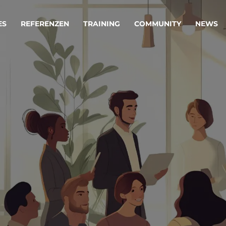
ES
REFERENZEN
TRAINING
COMMUNITY
NEWS
egie & Service Design
Oper
wandeln Ihre Ideen in erfolgreiche
Betrie
e & Dienstleistungen.
Effizi
are, Data & AI Engineering
affen Produkte und Dienstleistungen, die langfristig b
KI-Lösungen mit
Clou
ationslösungen
industriellem
Die ric
Reifegrad
als Fun