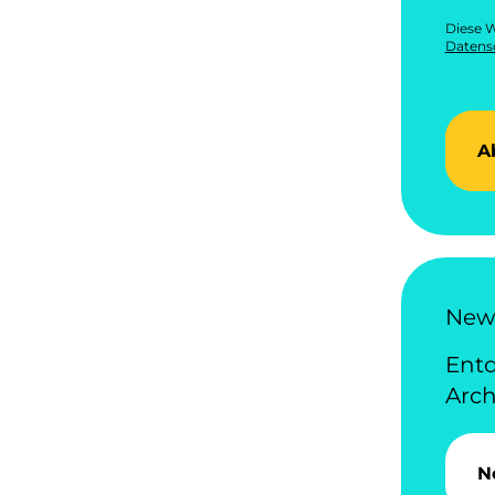
Diese W
Datensc
A
News
Ent
Arch
N