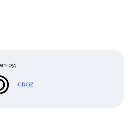
en by:
CROZ