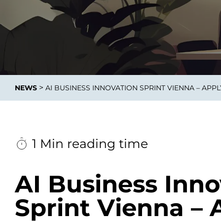
Integrati
>
NEWS
AI BUSINESS INNOVATION SPRINT VIENNA – APP
Data E
Daten nu
zu perfek
1 Min reading time
AI Business Inno
Sprint Vienna – 