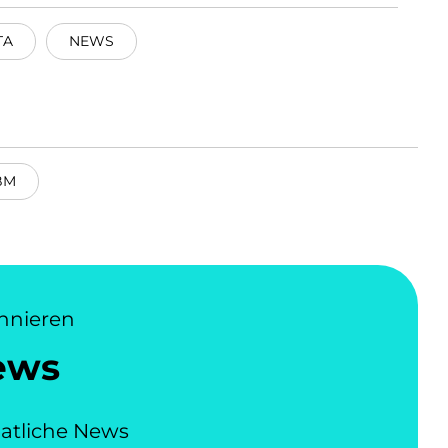
TA
NEWS
BM
nnieren
ews
atliche News