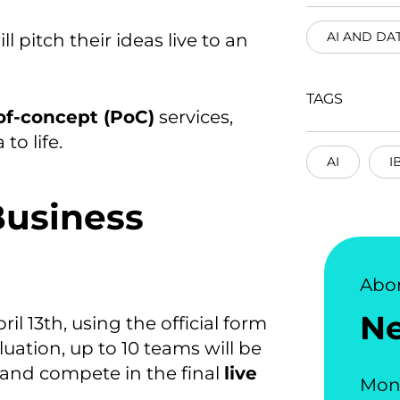
AI AND DA
ll pitch their ideas live to an
TAGS
of-concept (PoC)
services,
to life.
AI
I
Business
Abo
N
l 13th, using the official form
aluation, up to 10 teams will be
and compete in the final
live
Mon