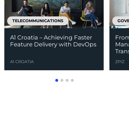
TELECOMMUNICATIONS
GOVE
A1 Croatia – Achieving Faster
From
Feature Delivery with DevOps
Mana
Tran
A1 CROATIA
ZPIZ