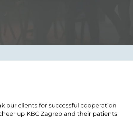
Verbessern sie Effizienz,
um.
Produktivität und
Sicherheit durch
automatisierte IT-
Operationsprozesse.
frame Services
Sicherheit
schlagbare
Vertrauen als Fundament.
ation aus
Risiken minimieren,
igen Experten und
Innovationen schützen und
n Technologien.
neuen Bedrohungen einen
Schritt voraus bleiben.
k our clients for successful cooperation
cheer up KBC Zagreb and their patients