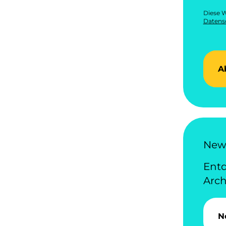
Diese W
Datensc
A
News
Ent
Arch
N