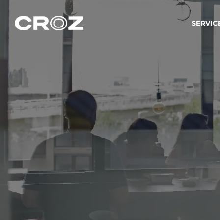
SERVIC
Strat
Wir ver
Produkt
Softw
Wir sch
IT-
Integr