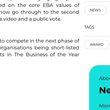
ed on the core EBA values of
NEWS
l now go through to the second
a video and a public vote.
TAGS
to compete in the next phase of
AWARD
organisations being short-listed
ts in The Business of the Year
Abo
N
Mon