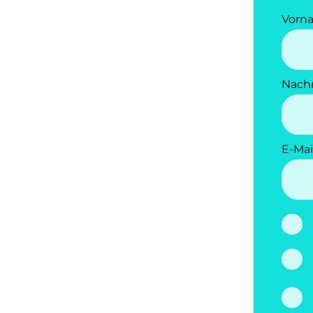
Vorn
Nach
E-Mai