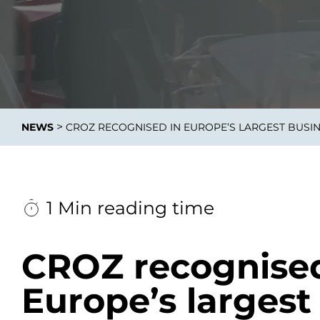
Integrati
>
NEWS
CROZ RECOGNISED IN EUROPE’S LARGEST BUSI
Data E
Daten nu
zu perfek
1 Min reading time
CROZ recognised
Europe’s largest