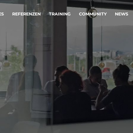
ES
REFERENZEN
TRAINING
COMMUNITY
NEWS
egie & Service Design
Oper
wandeln Ihre Ideen in erfolgreiche
Betrie
e & Dienstleistungen.
Effizi
are, Data & AI Engineering
affen Produkte und Dienstleistungen, die langfristig b
KI-Lösungen mit
Clou
ationslösungen
industriellem
Die ric
Reifegrad
als Fun