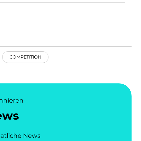
COMPETITION
nnieren
ews
atliche News