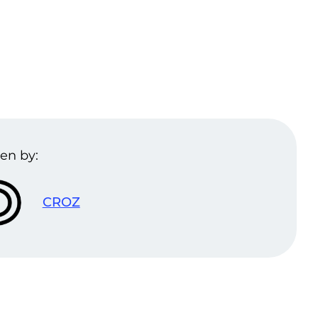
en by:
CROZ