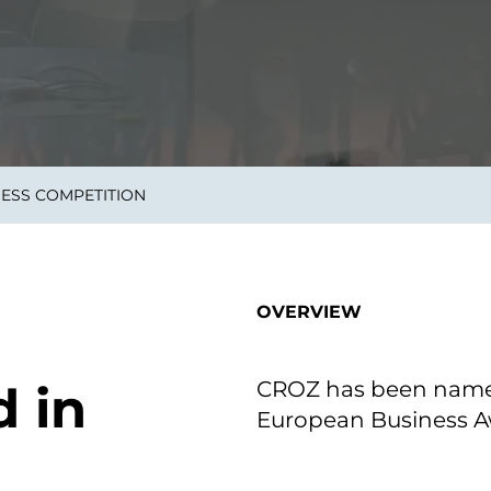
on als Innovation.
Wachst
Adaptive KI-Lösungen
ermöglichen ihrem
Unternehmen, intelligente
Entscheidungen in Echtzeit
zu treffen.
NESS COMPETITION
ngineering
Individualsoftware &
Main
Produktentwickung
tzen, um Produkte
Eine un
tionieren.
Kombin
Wir gestalten heute die
großart
OVERVIEW
Produkte,
robuste
Softwarelösungen und
digitalen Kundenerlebnisse
von morgen.
CROZ has been named
 in
European Business A