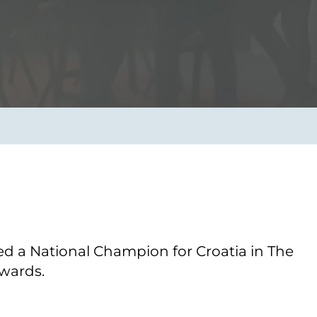
Verbessern sie Effizienz,
um.
Produktivität und
Sicherheit durch
automatisierte IT-
Operationsprozesse.
frame Services
Sicherheit
schlagbare
Vertrauen als Fundament.
ation aus
Risiken minimieren,
igen Experten und
Innovationen schützen und
n Technologien.
neuen Bedrohungen einen
Schritt voraus bleiben.
 a National Champion for Croatia in The
wards.