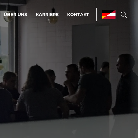
ÜBER UNS
KARRIERE
KONTAKT
ations & Managed Services
bsprozesse optimieren. Stabilität und
enz statt Nervenkitzel.
estehen.
d-Umgebungen
Infrastruktur
Automatisierung
htige Cloud-Strategie
dament für