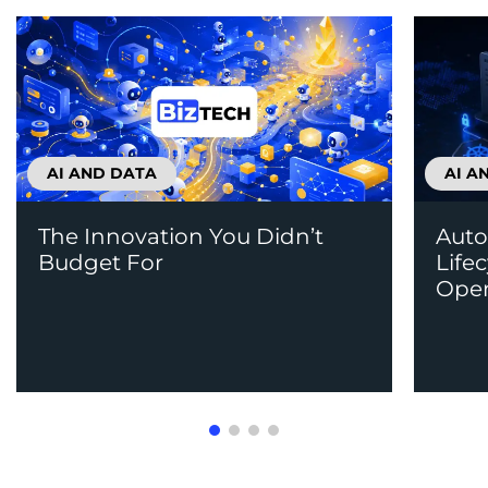
AI AND DATA
AI A
The Innovation You Didn’t
Auto
Budget For
Life
Open