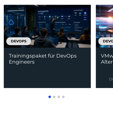
DEVOPS
DEV
Trainingspaket für DevOps
VMwa
Engineers
Alte
D