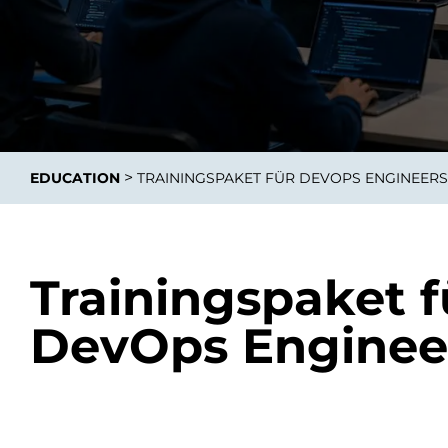
Integrati
>
EDUCATION
TRAININGSPAKET FÜR DEVOPS ENGINEERS
Data E
Daten nu
zu perfek
Trainingspaket f
DevOps Enginee