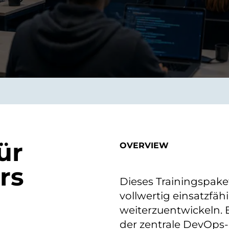
on als Innovation.
Wachst
Adaptive KI-Lösungen
ermöglichen ihrem
Unternehmen, intelligente
Entscheidungen in Echtzeit
zu treffen.
ngineering
Individualsoftware &
Main
Produktentwickung
tzen, um Produkte
Eine un
tionieren.
Kombin
Wir gestalten heute die
ür
großart
OVERVIEW
Produkte,
robuste
Softwarelösungen und
digitalen Kundenerlebnisse
rs
von morgen.
Dieses Trainingspaket
vollwertig einsatzfä
weiterzuentwickeln. E
der zentrale DevOps-