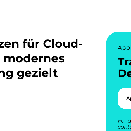
en für Cloud-
Appl
nd modernes
Tr
ng gezielt
De
A
For a
cont