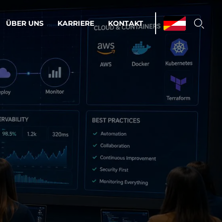
ÜBER UNS
KARRIERE
KONTAKT
ations & Managed Services
bsprozesse optimieren. Stabilität und
enz statt Nervenkitzel.
estehen.
d-Umgebungen
Infrastruktur
Automatisierung
htige Cloud-Strategie
dament für