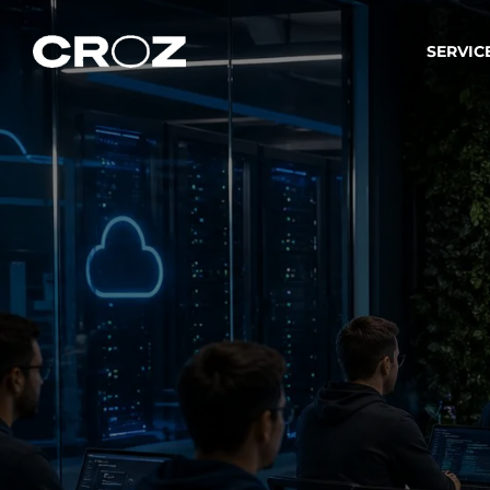
SERVIC
Strat
Wir ver
Produkt
Softw
Wir sch
IT-
Integr