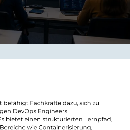
Verbessern sie Effizienz,
um.
Produktivität und
Sicherheit durch
automatisierte IT-
Operationsprozesse.
frame Services
Sicherheit
schlagbare
Vertrauen als Fundament.
ation aus
Risiken minimieren,
igen Experten und
Innovationen schützen und
n Technologien.
neuen Bedrohungen einen
Schritt voraus bleiben.
 befähigt Fachkräfte dazu, sich zu
higen DevOps Engineers
s bietet einen strukturierten Lernpfad,
Bereiche wie Containerisierung,