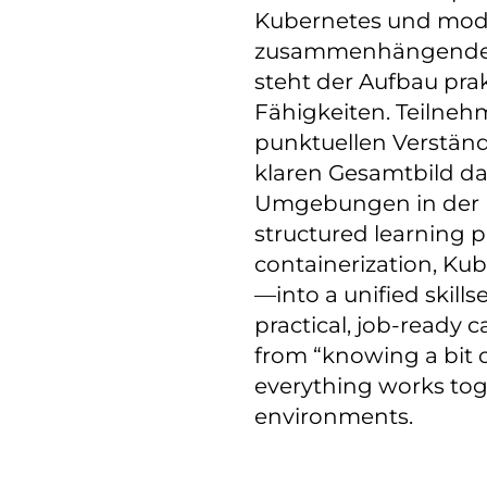
Kubernetes und mode
zusammenhängenden 
steht der Aufbau prak
Fähigkeiten. Teilne
punktuellen Verständ
klaren Gesamtbild d
Umgebungen in der P
structured learning
containerization, Ku
—into a unified skill
practical, job-ready 
from “knowing a bit 
everything works tog
environments.