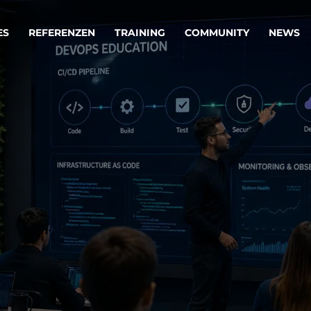
ES
REFERENZEN
TRAINING
COMMUNITY
NEWS
egie & Service Design
Oper
wandeln Ihre Ideen in erfolgreiche
Betrie
e & Dienstleistungen.
Effizi
are, Data & AI Engineering
affen Produkte und Dienstleistungen, die langfristig b
KI-Lösungen mit
Clou
ationslösungen
industriellem
Die ric
Reifegrad
als Fun