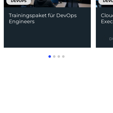
DEVOPS
DEV
Trainingspaket für DevOps
Clou
Engineers
Exec
D