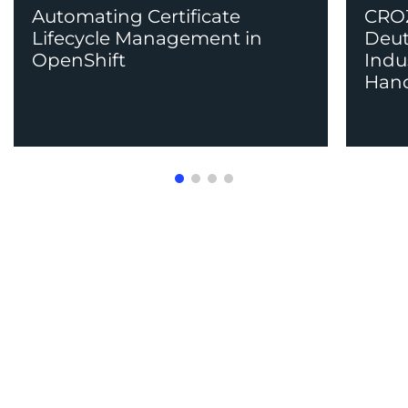
Automating Certificate
CROZ
Lifecycle Management in
Deut
OpenShift
Indu
Han