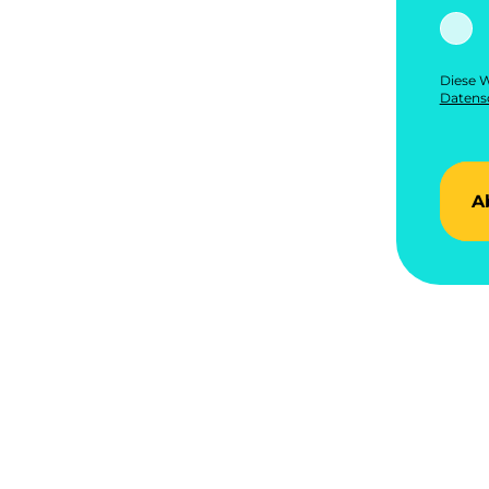
Diese W
Datensc
A