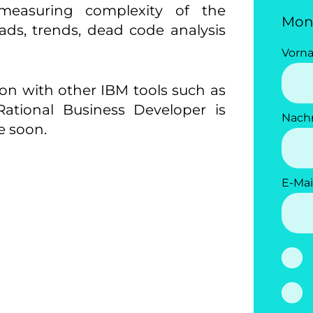
 measuring complexity of the
Mon
ads, trends, dead code analysis
Vorn
tion with other IBM tools such as
tional Business Developer is
Nach
e soon.
E-Mai