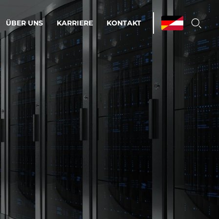
ÜBER UNS
KARRIERE
KONTAKT
ations & Managed Services
bsprozesse optimieren. Stabilität und
enz statt Nervenkitzel.
estehen.
d-Umgebungen
Infrastruktur
Automatisierung
htige Cloud-Strategie
dament für