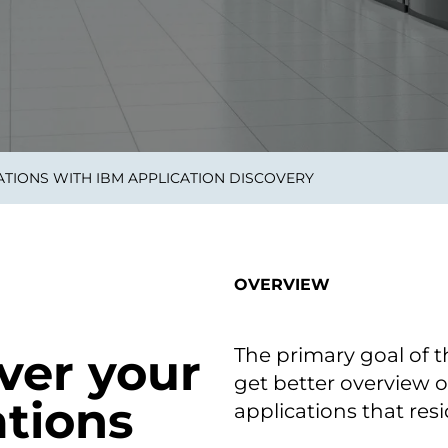
on als Innovation.
Wachst
Adaptive KI-Lösungen
ermöglichen ihrem
Unternehmen, intelligente
Entscheidungen in Echtzeit
zu treffen.
ATIONS WITH IBM APPLICATION DISCOVERY
ngineering
Individualsoftware &
Main
Produktentwickung
tzen, um Produkte
Eine un
tionieren.
Kombin
Wir gestalten heute die
großart
OVERVIEW
Produkte,
robuste
Softwarelösungen und
digitalen Kundenerlebnisse
von morgen.
The primary goal of t
ver your
get better overview o
ations
applications that res