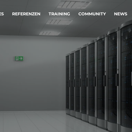
ES
REFERENZEN
TRAINING
COMMUNITY
NEWS
egie & Service Design
Oper
wandeln Ihre Ideen in erfolgreiche
Betrie
e & Dienstleistungen.
Effizi
are, Data & AI Engineering
affen Produkte und Dienstleistungen, die langfristig b
KI-Lösungen mit
Clou
ationslösungen
industriellem
Die ric
Reifegrad
als Fun