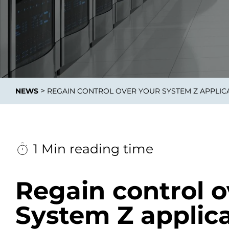
Integrati
>
NEWS
REGAIN CONTROL OVER YOUR SYSTEM Z APPLIC
Data E
Daten nu
zu perfek
1 Min reading time
Regain control o
System Z applic