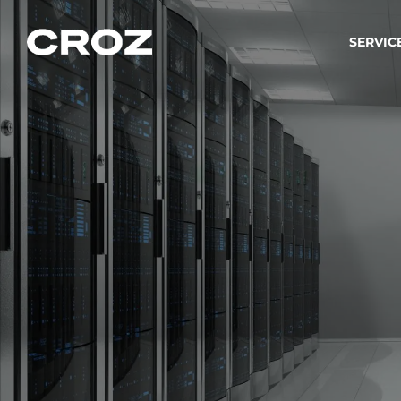
SERVIC
Strat
Wir ver
Produkt
Softw
Wir sch
IT-
Integr