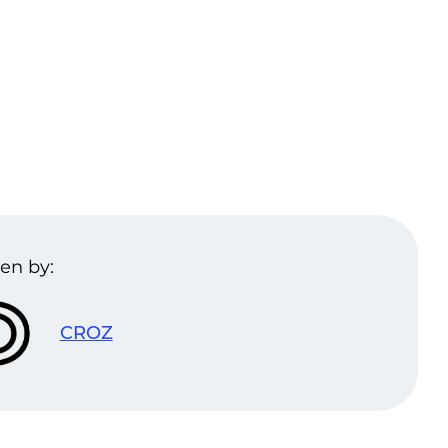
en by:
CROZ