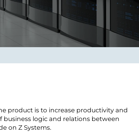
Verbessern sie Effizienz,
um.
Produktivität und
Sicherheit durch
automatisierte IT-
Operationsprozesse.
frame Services
Sicherheit
schlagbare
Vertrauen als Fundament.
ation aus
Risiken minimieren,
igen Experten und
Innovationen schützen und
n Technologien.
neuen Bedrohungen einen
Schritt voraus bleiben.
he product is to increase productivity and
f business logic and relations between
ide on Z Systems.