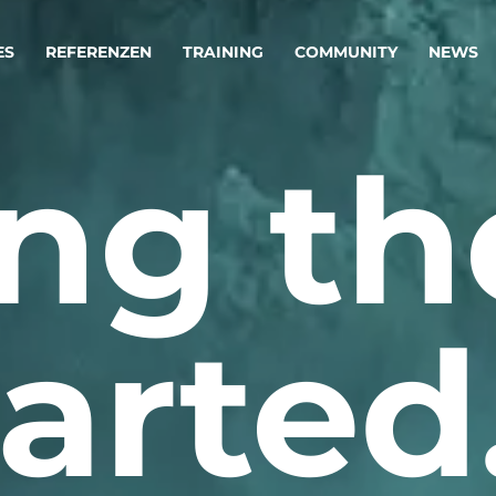
ES
REFERENZEN
TRAINING
COMMUNITY
NEWS
ng th
egie & Service Design
Oper
wandeln Ihre Ideen in erfolgreiche
Betrie
e & Dienstleistungen.
Effizi
are, Data & AI Engineering
affen Produkte und Dienstleistungen, die langfristig b
arted
KI-Lösungen mit
Clou
ationslösungen
industriellem
Die ric
Reifegrad
als Fun