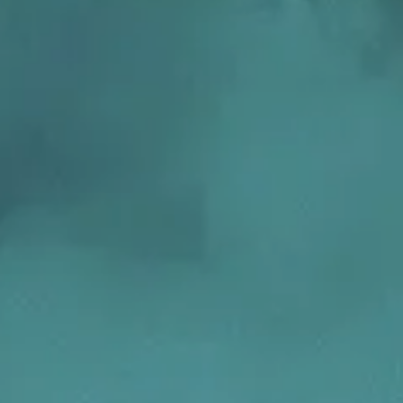
Verbessern sie Effizienz,
um.
Produktivität und
Sicherheit durch
automatisierte IT-
Operationsprozesse.
frame Services
Sicherheit
schlagbare
Vertrauen als Fundament.
ation aus
Risiken minimieren,
igen Experten und
Innovationen schützen und
n Technologien.
neuen Bedrohungen einen
Schritt voraus bleiben.