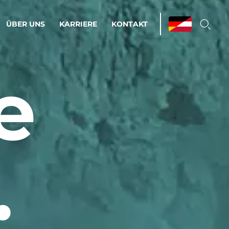
ÜBER UNS
KARRIERE
KONTAKT
e
ations & Managed Services
bsprozesse optimieren. Stabilität und
enz statt Nervenkitzel.
estehen.
.
d-Umgebungen
Infrastruktur
Automatisierung
htige Cloud-Strategie
dament für