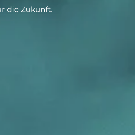
on als Innovation.
Wachst
r die Zukunft.
Adaptive KI-Lösungen
ermöglichen ihrem
Unternehmen, intelligente
Entscheidungen in Echtzeit
zu treffen.
ngineering
Individualsoftware &
Main
Produktentwickung
tzen, um Produkte
Eine un
tionieren.
Kombin
Wir gestalten heute die
großart
Produkte,
robuste
Softwarelösungen und
digitalen Kundenerlebnisse
von morgen.