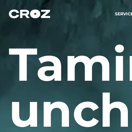
SERVIC
Tami
Strat
Wir ver
Produkt
Softw
Wir sch
unch
IT-
Integr