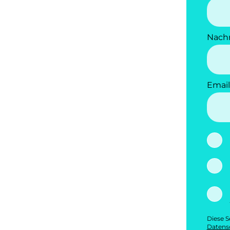
Nach
Email
Diese S
Datensc