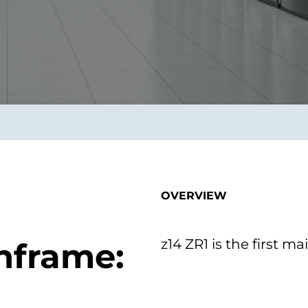
on als Innovation.
Wachst
Adaptive KI-Lösungen
ermöglichen ihrem
Unternehmen, intelligente
Entscheidungen in Echtzeit
zu treffen.
ngineering
Individualsoftware &
Main
Produktentwickung
tzen, um Produkte
Eine un
tionieren.
Kombin
Wir gestalten heute die
großart
OVERVIEW
Produkte,
robuste
Softwarelösungen und
digitalen Kundenerlebnisse
von morgen.
z14 ZR1 is the first m
nframe: