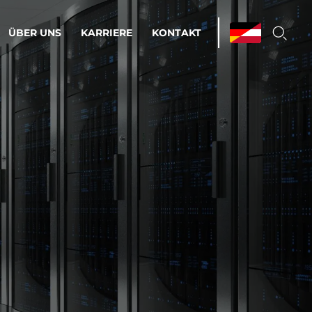
ÜBER UNS
KARRIERE
KONTAKT
ations & Managed Services
bsprozesse optimieren. Stabilität und
enz statt Nervenkitzel.
estehen.
d-Umgebungen
Infrastruktur
Automatisierung
htige Cloud-Strategie
dament für