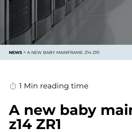
Integrati
>
NEWS
A NEW BABY MAINFRAME: Z14 ZR1
Data E
Daten nu
zu perfek
1 Min reading time
A new baby mai
z14 ZR1