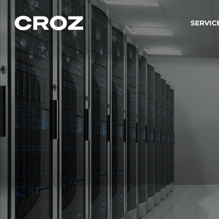
SERVIC
Strat
Wir ver
Produkt
Softw
Wir sch
IT-
Integr