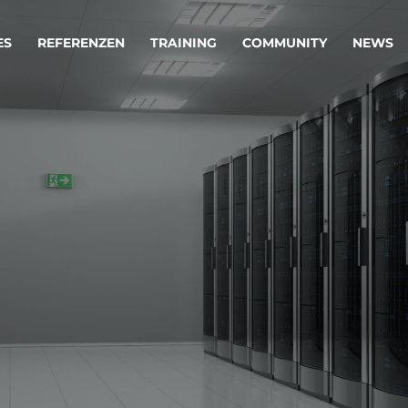
ES
REFERENZEN
TRAINING
COMMUNITY
NEWS
egie & Service Design
Oper
wandeln Ihre Ideen in erfolgreiche
Betrie
e & Dienstleistungen.
Effizi
are, Data & AI Engineering
affen Produkte und Dienstleistungen, die langfristig b
KI-Lösungen mit
Clou
ationslösungen
industriellem
Die ric
Reifegrad
als Fun