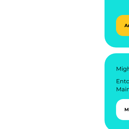
A
Migh
Entd
Main
M