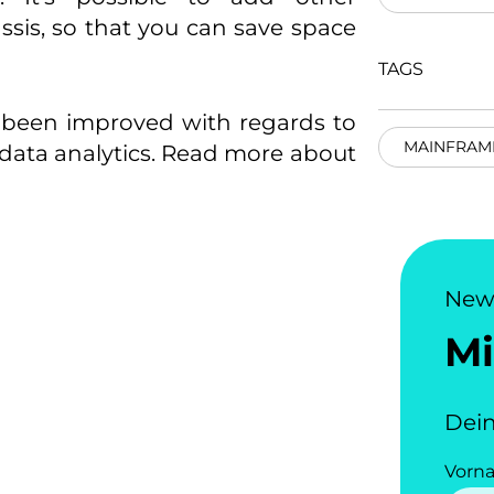
ssis, so that you can save space
TAGS
s been improved with regards to
MAINFRAM
me data analytics. Read more about
New
Mi
Dein
Vorn