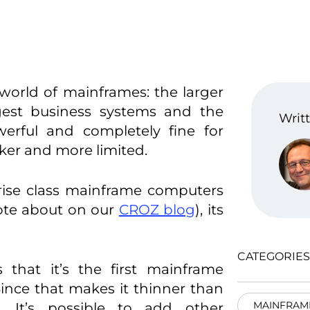
world of mainframes: the larger
ggest business systems and the
Writt
werful and completely fine for
ker and more limited.
prise class mainframe computers
ote about on our
CROZ blog
), its
CATEGORIES
 that it’s the first mainframe
Since that makes it thinner than
MAINFRAM
y’. It’s possible to add other