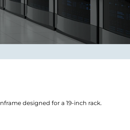
Verbessern sie Effizienz,
um.
Produktivität und
Sicherheit durch
automatisierte IT-
Operationsprozesse.
frame Services
Sicherheit
schlagbare
Vertrauen als Fundament.
ation aus
Risiken minimieren,
igen Experten und
Innovationen schützen und
n Technologien.
neuen Bedrohungen einen
Schritt voraus bleiben.
ainframe designed for a 19-inch rack.