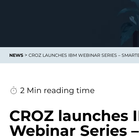
Integrati
>
NEWS
CROZ LAUNCHES IBM WEBINAR SERIES – SMART
Data E
Daten nu
zu perfek
2 Min reading time
CROZ launches 
Webinar Series –