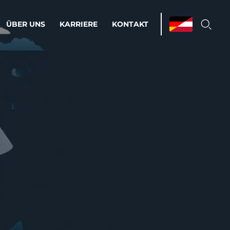
ÜBER UNS
KARRIERE
KONTAKT
ations & Managed Services
bsprozesse optimieren. Stabilität und
enz statt Nervenkitzel.
estehen.
d-Umgebungen
Infrastruktur
Automatisierung
htige Cloud-Strategie
dament für