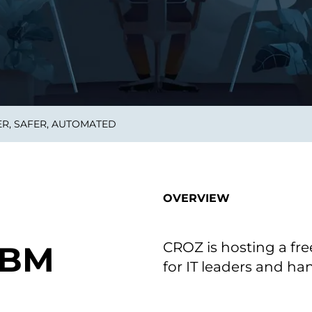
on als Innovation.
Wachst
Adaptive KI-Lösungen
ermöglichen ihrem
Unternehmen, intelligente
Entscheidungen in Echtzeit
zu treffen.
ER, SAFER, AUTOMATED
ngineering
Individualsoftware &
Main
Produktentwickung
tzen, um Produkte
Eine un
tionieren.
Kombin
Wir gestalten heute die
großart
OVERVIEW
Produkte,
robuste
Softwarelösungen und
digitalen Kundenerlebnisse
von morgen.
CROZ is hosting a fre
IBM
for IT leaders and ha