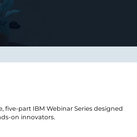
Verbessern sie Effizienz,
um.
Produktivität und
Sicherheit durch
automatisierte IT-
Operationsprozesse.
frame Services
Sicherheit
schlagbare
Vertrauen als Fundament.
ation aus
Risiken minimieren,
igen Experten und
Innovationen schützen und
n Technologien.
neuen Bedrohungen einen
Schritt voraus bleiben.
e, five-part IBM Webinar Series designed
nds-on innovators.