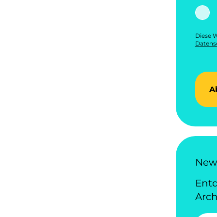
Diese W
Datensc
A
News
Ent
Arch