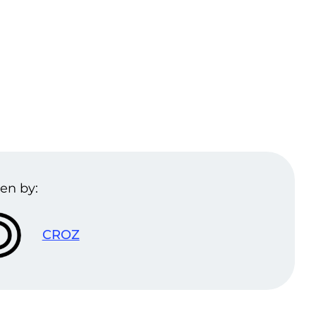
en by:
CROZ