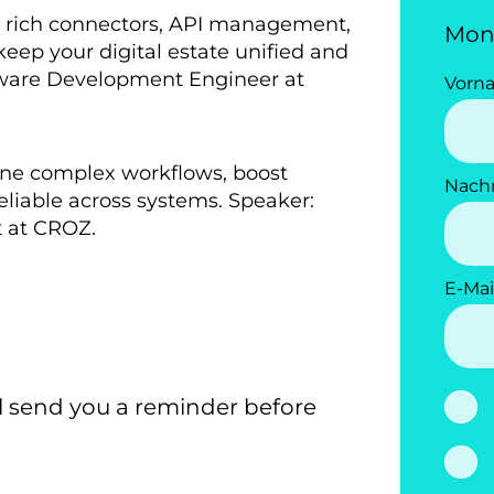
h rich connectors, API management,
Mon
eep your digital estate unified and
ftware Development Engineer at
Vorn
ine complex workflows, boost
Nach
eliable across systems. Speaker:
t at CROZ.
E-Mai
l send you a reminder before