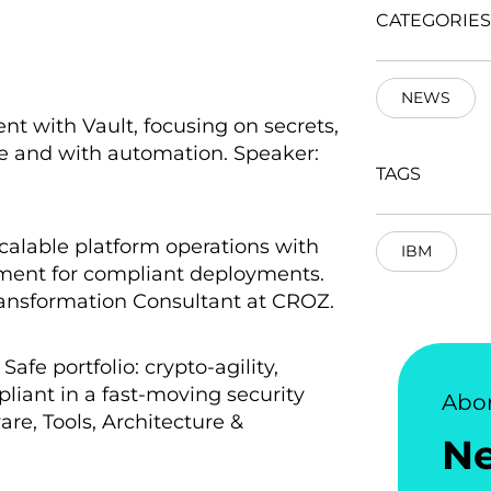
)
CATEGORIES
NEWS
nt with Vault, focusing on secrets,
ale and with automation. Speaker:
TAGS
calable platform operations with
IBM
ement for compliant deployments.
ransformation Consultant at CROZ.
e portfolio: crypto-agility,
iant in a fast-moving security
Abo
ware, Tools, Architecture &
N