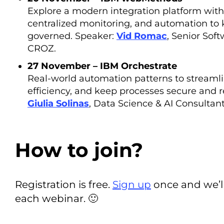
Explore a modern integration platform wit
centralized monitoring, and automation to k
governed. Speaker:
Vid Romac
, Senior So
CROZ.
27 November – IBM Orchestrate
Real-world automation patterns to streaml
efficiency, and keep processes secure and r
Giulia Solinas
, Data Science & AI Consultan
How to join?
Registration is free.
Sign up
once and we’l
each webinar. 🙂