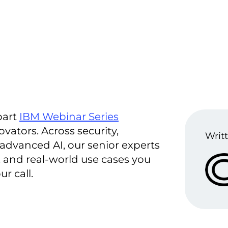
part
IBM Webinar Series
vators. Across security,
Writt
advanced AI, our senior experts
s, and real-world use cases you
r call.