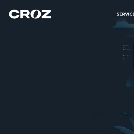
SERVIC
Strat
Wir ver
Produkt
Softw
Wir sch
IT-
Integr