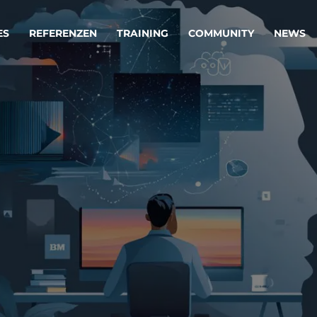
ES
REFERENZEN
TRAINING
COMMUNITY
NEWS
egie & Service Design
Oper
wandeln Ihre Ideen in erfolgreiche
Betrie
e & Dienstleistungen.
Effizi
are, Data & AI Engineering
affen Produkte und Dienstleistungen, die langfristig b
KI-Lösungen mit
Clou
ationslösungen
industriellem
Die ric
Reifegrad
als Fun