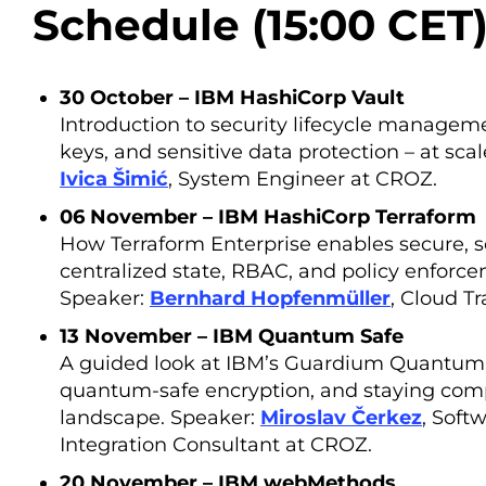
Schedule (15:00 CET
30 October – IBM HashiCorp Vault
Introduction to security lifecycle manageme
keys, and sensitive data protection – at sc
Ivica Šimić
, System Engineer at CROZ.
06 November – IBM HashiCorp Terraform
How Terraform Enterprise enables secure, s
centralized state, RBAC, and policy enforc
Speaker:
Bernhard Hopfenmüller
, Cloud T
13 November – IBM Quantum Safe
A guided look at IBM’s Guardium Quantum Saf
quantum-safe encryption, and staying compl
landscape. Speaker:
Miroslav Čerkez
, Soft
Integration Consultant at CROZ.
20 November – IBM webMethods