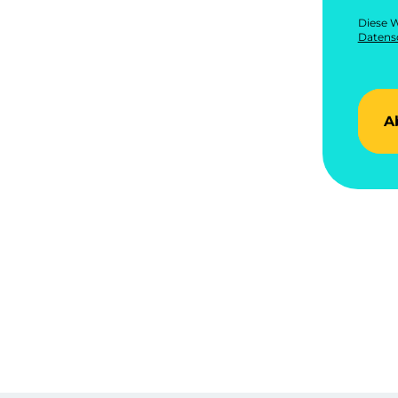
Diese W
Datensc
A