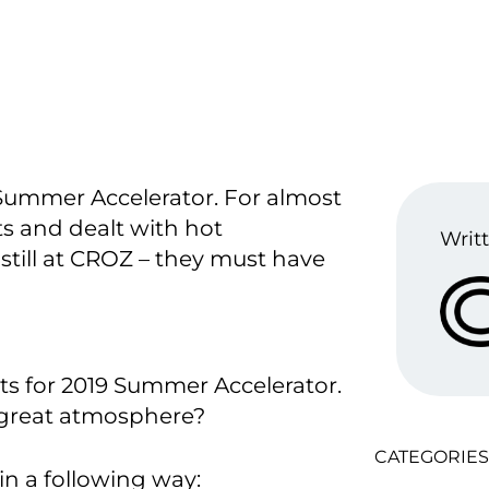
 Summer Accelerator. For almost
s and dealt with hot
Writt
 still at CROZ – they must have
s for 2019 Summer Accelerator.
 great atmosphere?
CATEGORIES
in a following way: