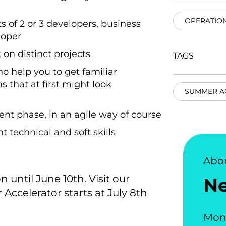
OPERATIO
s of 2 or 3 developers, business
loper
on distinct projects
TAGS
o help you to get familiar
 that at first might look
SUMMER A
ent phase, in an agile way of course
 technical and soft skills
Abo
until June 10th. Visit our
N
ccelerator starts at July 8th
Mon