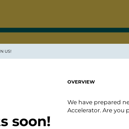
on als Innovation.
Wachst
Adaptive KI-Lösungen
ermöglichen ihrem
Unternehmen, intelligente
Entscheidungen in Echtzeit
zu treffen.
N US!
ngineering
Individualsoftware &
Main
Produktentwickung
tzen, um Produkte
Eine un
tionieren.
Kombin
Wir gestalten heute die
großart
OVERVIEW
Produkte,
robuste
Softwarelösungen und
digitalen Kundenerlebnisse
von morgen.
We have prepared new
Accelerator. Are you
ts soon!