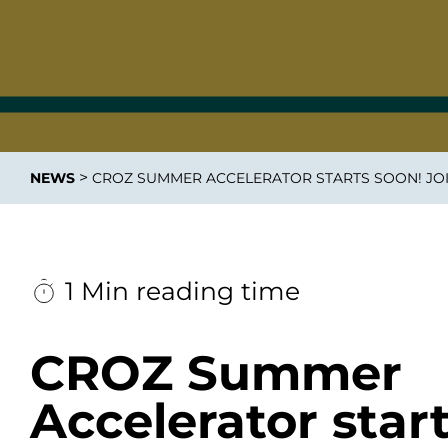
Integrati
>
NEWS
CROZ SUMMER ACCELERATOR STARTS SOON! JOI
Data E
Daten nu
zu perfek
1 Min reading time
CROZ Summer
Accelerator star