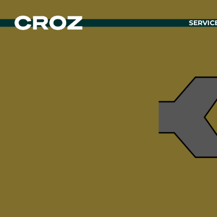
SERVIC
Strat
Wir ver
Produkt
Softw
Wir sch
IT-
Integr