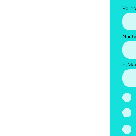
Vorn
Nach
E-Mai