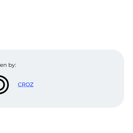
en by:
CROZ