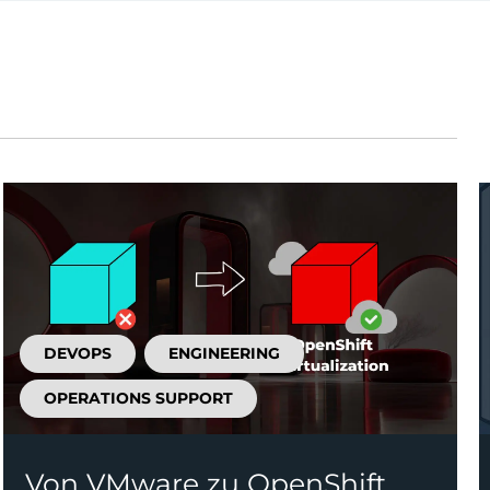
DEVOPS
ENGINEERING
OPERATIONS SUPPORT
Von VMware zu OpenShift