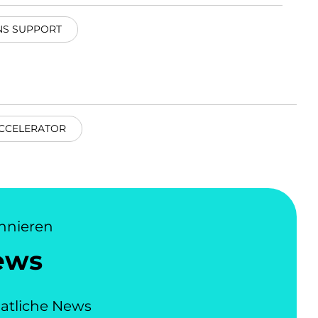
NS SUPPORT
CCELERATOR
nnieren
ews
atliche News