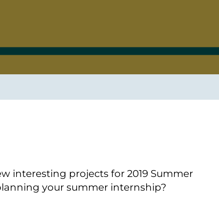
Verbessern sie Effizienz,
um.
Produktivität und
Sicherheit durch
automatisierte IT-
Operationsprozesse.
frame Services
Sicherheit
schlagbare
Vertrauen als Fundament.
ation aus
Risiken minimieren,
igen Experten und
Innovationen schützen und
n Technologien.
neuen Bedrohungen einen
Schritt voraus bleiben.
 interesting projects for 2019 Summer
 planning your summer internship?