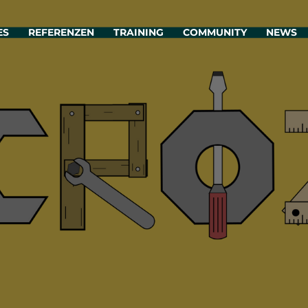
ES
REFERENZEN
TRAINING
COMMUNITY
NEWS
egie & Service Design
Oper
wandeln Ihre Ideen in erfolgreiche
Betrie
e & Dienstleistungen.
Effizi
are, Data & AI Engineering
affen Produkte und Dienstleistungen, die langfristig b
KI-Lösungen mit
Clou
ationslösungen
industriellem
Die ric
Reifegrad
als Fun