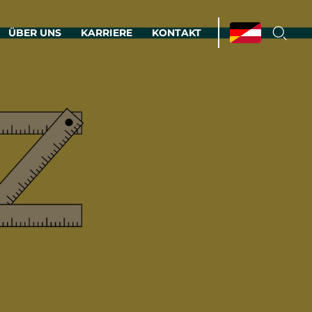
ÜBER UNS
KARRIERE
KONTAKT
ations & Managed Services
bsprozesse optimieren. Stabilität und
enz statt Nervenkitzel.
estehen.
d-Umgebungen
Infrastruktur
Automatisierung
htige Cloud-Strategie
dament für