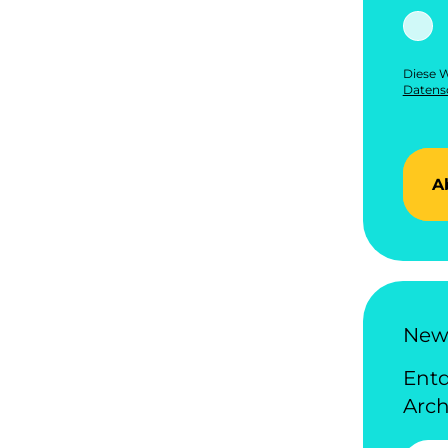
Diese W
Datensc
A
News
Ent
Arch