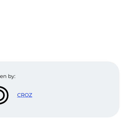
en by:
CROZ