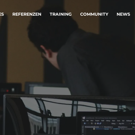
ES
REFERENZEN
TRAINING
COMMUNITY
NEWS
egie & Service Design
Oper
wandeln Ihre Ideen in erfolgreiche
Betrie
e & Dienstleistungen.
Effizi
are, Data & AI Engineering
affen Produkte und Dienstleistungen, die langfristig b
KI-Lösungen mit
Clou
ationslösungen
industriellem
Die ric
Reifegrad
als Fun