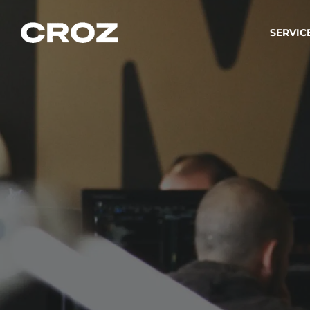
SERVIC
Strat
Wir ver
Produkt
Softw
Wir sch
IT-
Integr