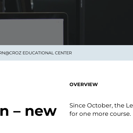
on als Innovation.
Wachst
Adaptive KI-Lösungen
ermöglichen ihrem
Unternehmen, intelligente
Entscheidungen in Echtzeit
zu treffen.
EARN@CROZ EDUCATIONAL CENTER
ngineering
Individualsoftware &
Main
Produktentwickung
tzen, um Produkte
Eine un
tionieren.
Kombin
Wir gestalten heute die
großart
OVERVIEW
Produkte,
robuste
Softwarelösungen und
digitalen Kundenerlebnisse
von morgen.
Since October, the L
on – new
for one more course.