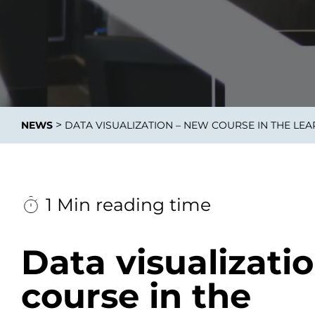
Integrati
>
NEWS
DATA VISUALIZATION – NEW COURSE IN THE L
Data E
Daten nu
zu perfek
1 Min reading time
Data visualizati
course in the