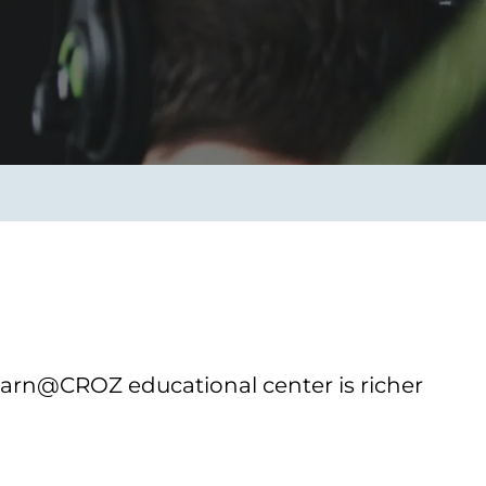
Verbessern sie Effizienz,
um.
Produktivität und
Sicherheit durch
automatisierte IT-
Operationsprozesse.
frame Services
Sicherheit
schlagbare
Vertrauen als Fundament.
ation aus
Risiken minimieren,
igen Experten und
Innovationen schützen und
n Technologien.
neuen Bedrohungen einen
Schritt voraus bleiben.
earn@CROZ educational center is richer