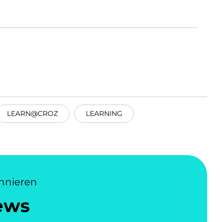
LEARN@CROZ
LEARNING
nnieren
ews