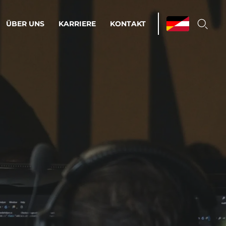
ÜBER UNS
KARRIERE
KONTAKT
ations & Managed Services
bsprozesse optimieren. Stabilität und
enz statt Nervenkitzel.
estehen.
d-Umgebungen
Infrastruktur
Automatisierung
htige Cloud-Strategie
dament für