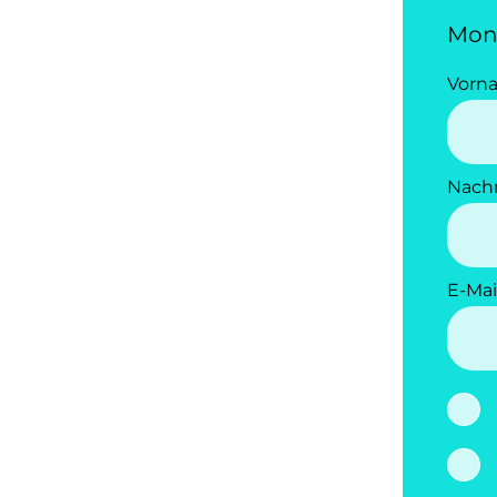
Mon
Vorn
Nach
E-Mai