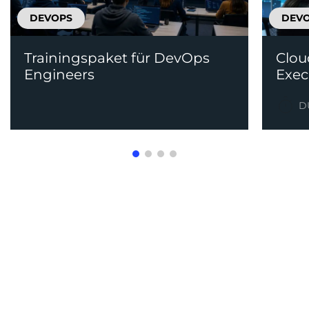
DEVOPS
DEV
Trainingspaket für DevOps
Clou
Engineers
Exec
D