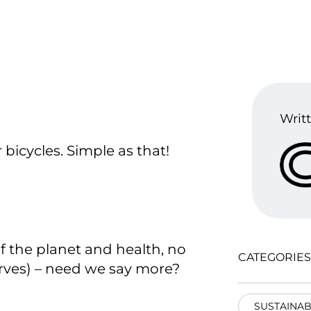
Writt
r bicycles. Simple as that!
of the planet and health, no
CATEGORIES
rves) – need we say more?
SUSTAINAB