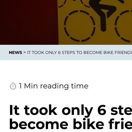
Integrati
>
NEWS
IT TOOK ONLY 6 STEPS TO BECOME BIKE FRIENDL
Data E
Daten nu
zu perfek
1 Min reading time
It took only 6 st
become bike frie