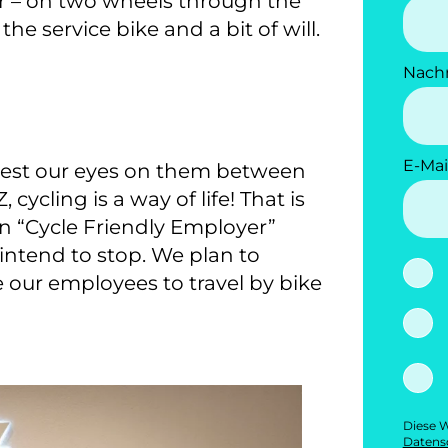
r – on two wheels through the
 the service bike and a bit of will.
Nach
E-Mai
n rest our eyes on them between
ycling is a way of life! That is
 “Cycle Friendly Employer”
 intend to stop. We plan to
 our employees to travel by bike
Diese W
Datensc