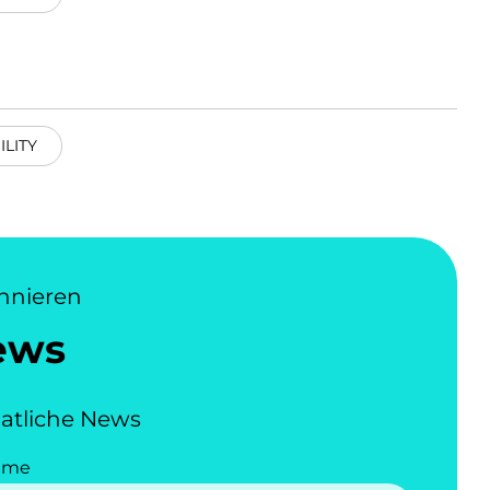
ILITY
nnieren
ews
atliche News
ame