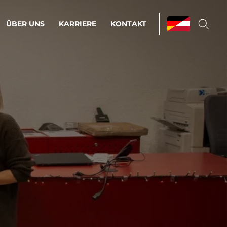
ÜBER UNS
KARRIERE
KONTAKT
ations & Managed Services
bsprozesse optimieren. Stabilität und
enz statt Nervenkitzel.
estehen.
d-Umgebungen
Infrastruktur
Automatisierung
htige Cloud-Strategie
dament für