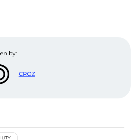
en by:
CROZ
ILITY