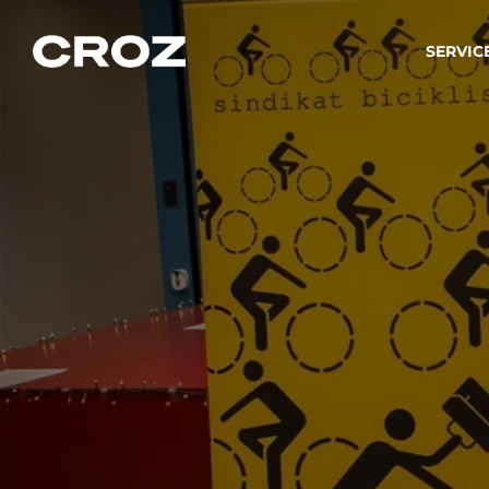
SERVIC
Strat
Wir ver
Produkt
Softw
Wir sch
IT-
Integr