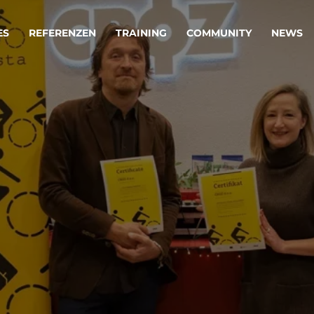
ES
REFERENZEN
TRAINING
COMMUNITY
NEWS
egie & Service Design
Oper
wandeln Ihre Ideen in erfolgreiche
Betrie
e & Dienstleistungen.
Effizi
are, Data & AI Engineering
affen Produkte und Dienstleistungen, die langfristig b
KI-Lösungen mit
Clou
ationslösungen
industriellem
Die ric
Reifegrad
als Fun