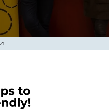
on als Innovation.
Wachst
Adaptive KI-Lösungen
ermöglichen ihrem
Unternehmen, intelligente
Entscheidungen in Echtzeit
zu treffen.
Y!
ngineering
Individualsoftware &
Main
Produktentwickung
tzen, um Produkte
Eine un
tionieren.
Kombin
Wir gestalten heute die
großart
Produkte,
robuste
Softwarelösungen und
digitalen Kundenerlebnisse
von morgen.
eps to
ndly!