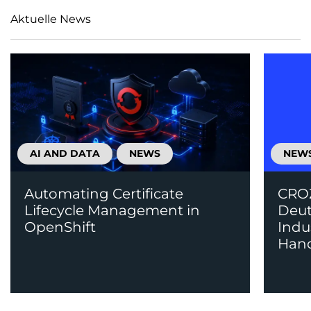
Aktuelle News
AI AND DATA
NEWS
NEW
Automating Certificate
CROZ
Lifecycle Management in
Deut
OpenShift
Indu
Han