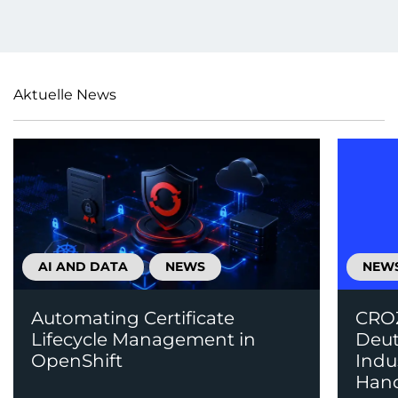
Aktuelle News
AI AND DATA
NEWS
NEW
Automating Certificate
CROZ
Lifecycle Management in
Deut
OpenShift
Indu
Han