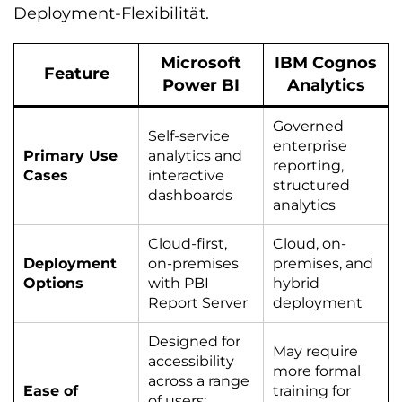
Deployment-Flexibilität.
Microsoft
IBM Cognos
Feature
Power BI
Analytics
Governed
Self-service
enterprise
Primary Use
analytics and
reporting,
Cases
interactive
structured
dashboards
analytics
Cloud-first,
Cloud, on-
Deployment
on-premises
premises, and
Options
with PBI
hybrid
Report Server
deployment
Designed for
May require
accessibility
more formal
across a range
Ease of
training for
of users;