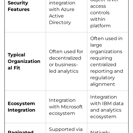
Security
integration
access
Features
with Azure
controls
Active
within
Directory
platform
Often used in
large
Often used for
organizations
Typical
decentralized
requiring
Organization
or business-
centralized
al Fit
led analytics
reporting and
regulatory
alignment
Integration
Integration
Ecosystem
with IBM data
with Microsoft
Integration
and analytics
ecosystem
ecosystem
Supported via
Paginated
Natively