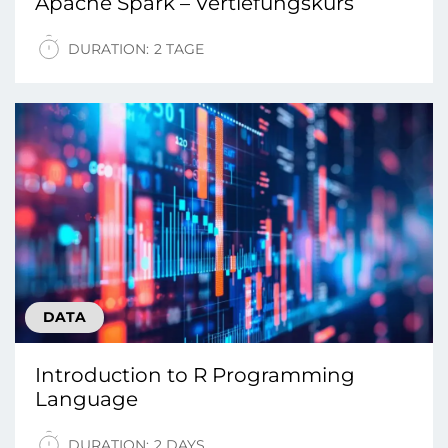
Apache Spark – Vertiefungskurs
DURATION:
2 TAGE
DATA
Introduction tо R Programming
Language
DURATION:
2 DAYS