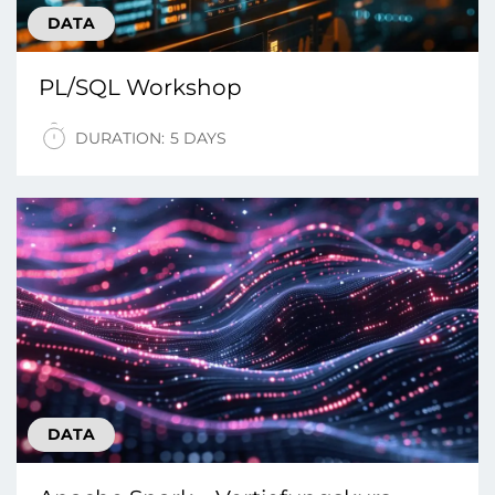
DATA
PL/SQL Workshop
DURATION:
5 DAYS
DATA