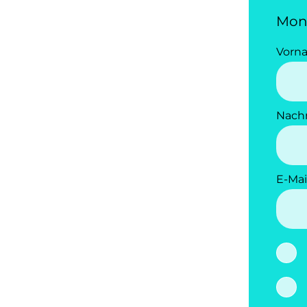
Mon
Vorn
Nach
E-Mai