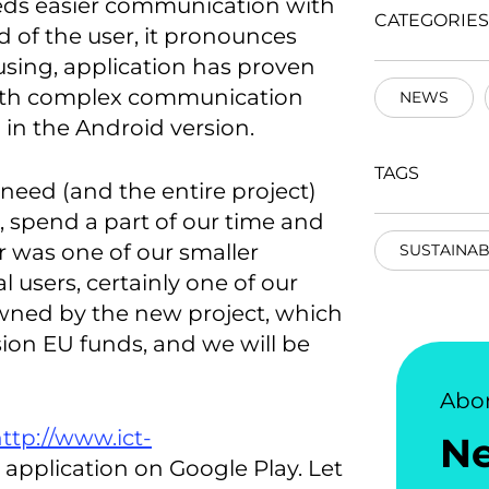
ds easier communication with
CATEGORIES
 of the user, it pronounces
 using, application has proven
 with complex communication
NEWS
 in the Android version.
TAGS
eed (and the entire project)
, spend a part of our time and
 was one of our smaller
SUSTAINAB
l users, certainly one of our
owned by the new project, which
sion EU funds, and we will be
Abo
ttp://www.ict-
N
 application on Google Play. Let