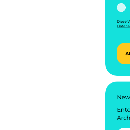
Diese W
Datensc
A
News
Ent
Arch