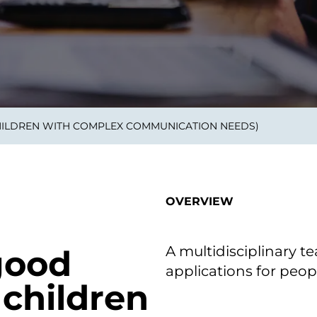
on als Innovation.
Wachst
Adaptive KI-Lösungen
ermöglichen ihrem
Unternehmen, intelligente
Entscheidungen in Echtzeit
zu treffen.
CHILDREN WITH COMPLEX COMMUNICATION NEEDS)
ngineering
Individualsoftware &
Main
Produktentwickung
tzen, um Produkte
Eine un
tionieren.
Kombin
Wir gestalten heute die
großart
OVERVIEW
Produkte,
robuste
Softwarelösungen und
digitalen Kundenerlebnisse
von morgen.
A multidisciplinary te
 good
applications for pe
 children