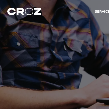
SERVIC
Strat
Wir ver
Produkt
Softw
Wir sch
IT-
Integr