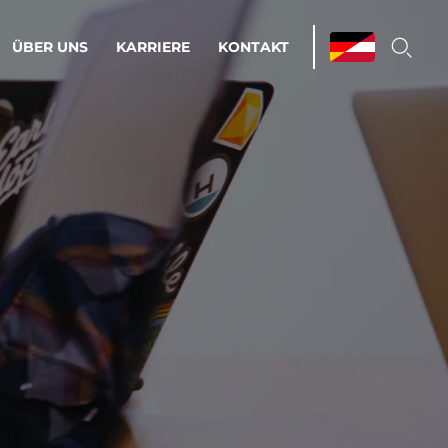
ÜBER UNS
KARRIERE
KONTAKT
ations & Managed Services
bsprozesse optimieren. Stabilität und
enz statt Nervenkitzel.
estehen.
d-Umgebungen
Infrastruktur
Automatisierung
htige Cloud-Strategie
dament für