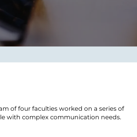
Verbessern sie Effizienz,
um.
Produktivität und
Sicherheit durch
automatisierte IT-
Operationsprozesse.
frame Services
Sicherheit
schlagbare
Vertrauen als Fundament.
ation aus
Risiken minimieren,
igen Experten und
Innovationen schützen und
n Technologien.
neuen Bedrohungen einen
Schritt voraus bleiben.
am of four faculties worked on a series of
ople with complex communication needs.