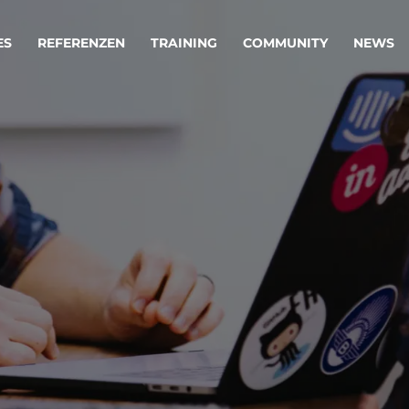
ES
REFERENZEN
TRAINING
COMMUNITY
NEWS
egie & Service Design
Oper
wandeln Ihre Ideen in erfolgreiche
Betrie
e & Dienstleistungen.
Effizi
are, Data & AI Engineering
affen Produkte und Dienstleistungen, die langfristig b
KI-Lösungen mit
Clou
ationslösungen
industriellem
Die ric
Reifegrad
als Fun