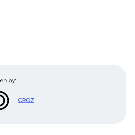
en by:
CROZ