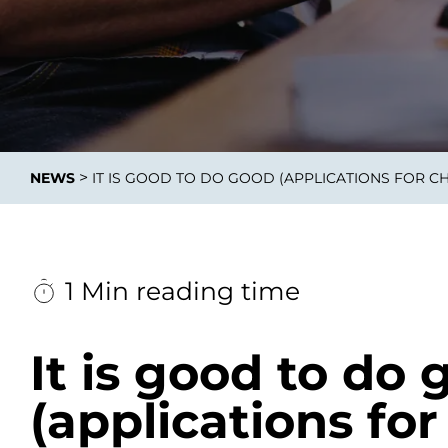
Integrati
>
NEWS
IT IS GOOD TO DO GOOD (APPLICATIONS FOR 
Data E
Daten nu
zu perfek
1 Min reading time
It is good to do
(applications for