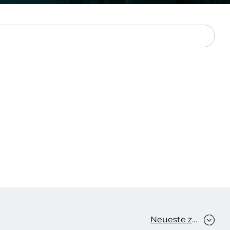
Verbessern sie Effizienz,
um.
Produktivität und
Sicherheit durch
automatisierte IT-
Operationsprozesse.
frame Services
Sicherheit
schlagbare
Vertrauen als Fundament.
ation aus
Risiken minimieren,
igen Experten und
Innovationen schützen und
n Technologien.
neuen Bedrohungen einen
Schritt voraus bleiben.
Neueste zuerst