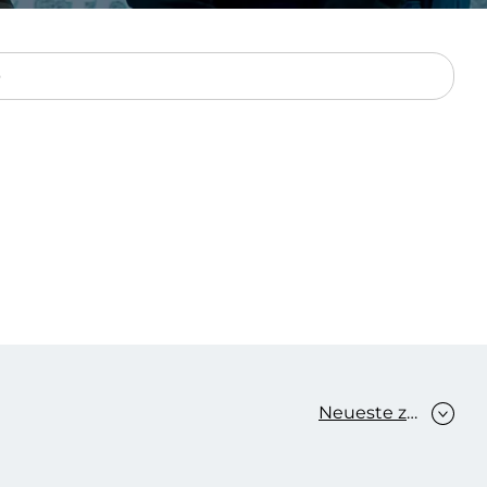
Verbessern sie Effizienz,
um.
Produktivität und
Sicherheit durch
automatisierte IT-
Operationsprozesse.
frame Services
Sicherheit
schlagbare
Vertrauen als Fundament.
ation aus
Risiken minimieren,
igen Experten und
Innovationen schützen und
n Technologien.
neuen Bedrohungen einen
Schritt voraus bleiben.
Neueste zuerst