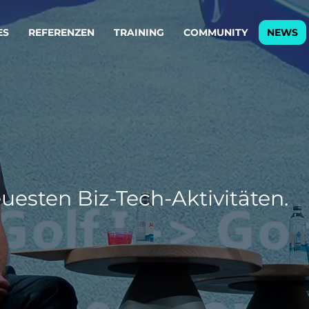
ES
REFERENZEN
TRAINING
COMMUNITY
NEWS
egie & Service Design
Oper
wandeln Ihre Ideen in erfolgreiche
Betrie
e & Dienstleistungen.
Effizi
are, Data & AI Engineering
affen Produkte und Dienstleistungen, die langfristig b
uesten Biz-Tech-Aktivitäten.
KI-Lösungen mit
Clou
ationslösungen
industriellem
Die ric
Reifegrad
als Fun