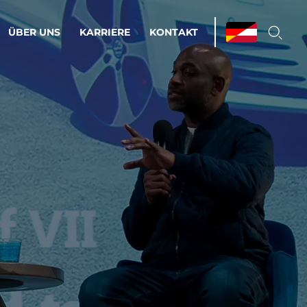
ÜBER UNS
KARRIERE
KONTAKT
ations & Managed Services
bsprozesse optimieren. Stabilität und
enz statt Nervenkitzel.
estehen.
d-Umgebungen
Infrastruktur
Automatisierung
htige Cloud-Strategie
dament für