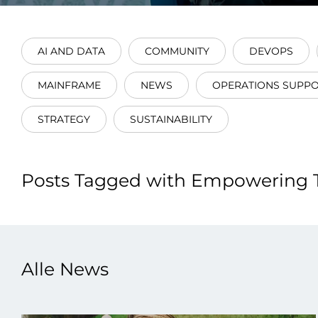
Integrati
AI AND DATA
COMMUNITY
DEVOPS
MAINFRAME
NEWS
OPERATIONS SUPP
STRATEGY
SUSTAINABILITY
Data E
Daten nu
Posts Tagged with Empowering
zu perfek
Alle News