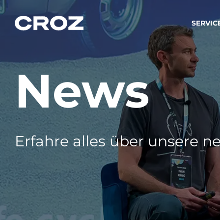
SERVIC
News
Strat
Wir ver
Produkt
Softw
Wir sch
Erfahre alles über unsere ne
IT-
Integr